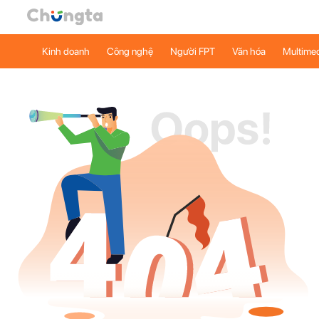
Kinh doanh
Công nghệ
Người FPT
Văn hóa
Multime