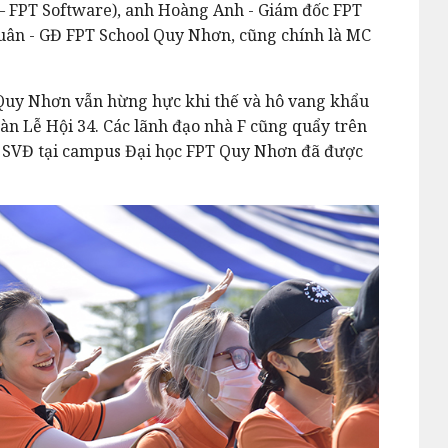
– FPT Software), anh Hoàng Anh - Giám đốc FPT
ân - GĐ FPT School Quy Nhơn, cũng chính là MC
 Quy Nhơn vẫn hừng hực khi thế và hô vang khẩu
n Lễ Hội 34. Các lãnh đạo nhà F cũng quẩy trên
. SVĐ tại campus Đại học FPT Quy Nhơn đã được