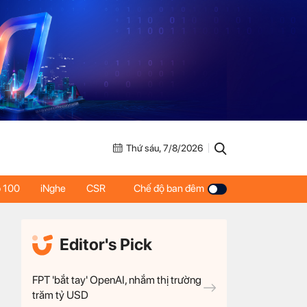
Thứ sáu, 7/8/2026
 100
iNghe
CSR
Chế độ ban đêm
Editor's Pick
FPT 'bắt tay' OpenAI, nhắm thị trường
trăm tỷ USD