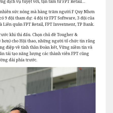
g dịch vụ tuyệt vời, tận tâm từ FPT Retail…
y nhiên sức nóng mà hàng trăm người F Quy Nhơn
ó 9 đội tham dự: 4 đội từ FPT Software, 3 đội của
à Liên quân FPT Retail, FPT Investment, TP Bank.
ước khi thi đấu. Chọn chủ đề Tougher &
hơn) cho Hội thao, những người tổ chức tin rằng
ông điệp về tinh thần Đoàn kết, Vững niềm tin và
̀n tái tạo năng lượng các thành viên FPT cũng
ờng dài phía trước.