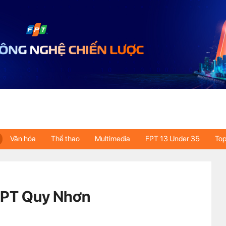
Văn hóa
Thể thao
Multimedia
FPT 13 Under 35
Top
 FPT Quy Nhơn