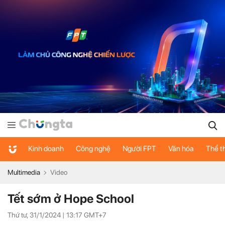
Kinh doanh
Công nghệ
Người FPT
Văn hóa
Thể t
Multimedia
Video
Tết sớm ở Hope School
Thứ tư, 31/1/2024 |
13:17
GMT+7