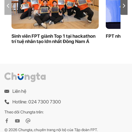
Sinh viên FPT giành Top 1 tại hackathon
FPT nhận bằ
trí tuệ nhân tạo lớn nhất Đông Nam Á
Liên hệ
Hotline: 024 7300 7300
Theo dõi Chungta trên:
© 2026 Chungta, chuyên trang nội bộ của Tập đoàn FPT.