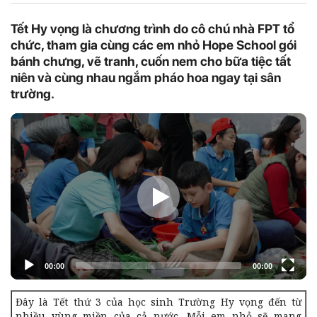
Tết Hy vọng là chương trình do cô chú nhà FPT tổ
chức, tham gia cùng các em nhỏ Hope School gói
bánh chưng, vẽ tranh, cuốn nem cho bữa tiệc tất
niên và cùng nhau ngắm pháo hoa ngay tại sân
trường.
Đây là Tết thứ 3 của học sinh Trường Hy vọng đến từ
nhiều vùng miền của cả nước. Mỗi em nhỏ sẽ mang