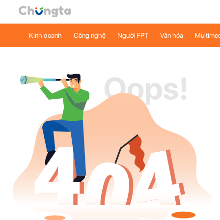
Kinh doanh
Công nghệ
Người FPT
Văn hóa
Multime