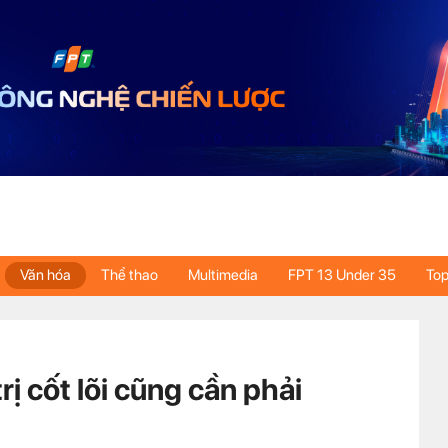
Văn hóa
Thể thao
Multimedia
FPT 13 Under 35
Top
ị cốt lõi cũng cần phải