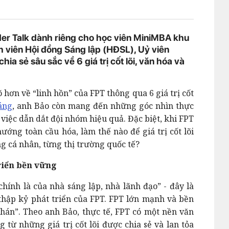
er Talk dành riêng cho học viên MiniMBA khu
 viên Hội đồng Sáng lập (HĐSL), Uỷ viên
a sẻ sâu sắc về 6 giá trị cốt lõi, văn hóa và
hơn về “linh hồn” của FPT thông qua 6 giá trị cốt
Sáng
, anh Bảo còn mang đến những góc nhìn thực
việc dẫn dắt đội nhóm hiệu quả. Đặc biệt, khi FPT
ng toàn cầu hóa, làm thế nào để giá trị cốt lõi
g cá nhân, từng thị trường quốc tế?
riển bền vững
 chính là của nhà sáng lập, nhà lãnh đạo” - đây là
hập kỷ phát triển của FPT. FPT lớn mạnh và bền
hán”. Theo anh Bảo, thực tế, FPT có một nền văn
từ những giá trị cốt lõi được chia sẻ và lan tỏa