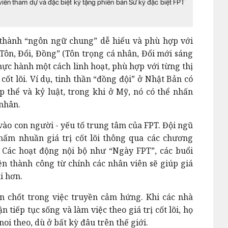
viên tham dự và đặc biệt ký tặng phiên bản Sử ký đặc biệt FPT
õi thành “ngôn ngữ chung” dễ hiểu và phù hợp với
Tôn, Đổi, Đồng” (Tôn trọng cá nhân, Đổi mới sáng
thực hành một cách linh hoạt, phù hợp với từng thị
ốt lõi. Ví dụ, tinh thần “đồng đội” ở Nhật Bản có
p thể và kỷ luật, trong khi ở Mỹ, nó có thể nhấn
 nhân.
 vào con người - yếu tố trung tâm của FPT. Đội ngũ
hấm nhuần giá trị cốt lõi thông qua các chương
t. Các hoạt động nội bộ như “Ngày FPT”, các buổi
n thành công từ chính các nhân viên sẽ giúp giá
i hơn.
en chốt trong việc truyền cảm hứng. Khi các nhà
 tiếp tục sống và làm việc theo giá trị cốt lõi, họ
i theo, dù ở bất kỳ đâu trên thế giới.