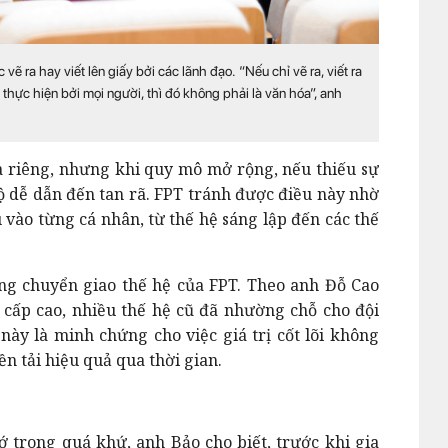
 vẽ ra hay viết lên giấy bởi các lãnh đạo. “Nếu chỉ vẽ ra, viết ra
hực hiện bởi mọi người, thì đó không phải là văn hóa”, anh
 riêng, nhưng khi quy mô mở rộng, nếu thiếu sự
bộ dễ dẫn đến tan rã. FPT tránh được điều này nhờ
u vào từng cá nhân, từ thế hệ sáng lập đến các thế
ng chuyển giao thế hệ của FPT. Theo anh Đỗ Cao
 cấp cao, nhiều thế hệ cũ đã nhường chỗ cho đội
ày là minh chứng cho việc giá trị cốt lõi không
n tải hiệu quả qua thời gian.
 trong quá khứ, anh Bảo cho biết, trước khi gia