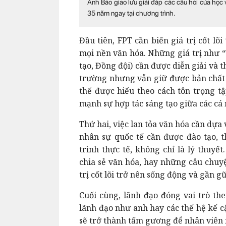
Anh Bảo giao lưu giải đáp các câu hỏi của học 
35 năm ngay tại chương trình.
Đầu tiên, FPT cần biến giá trị cốt l
mọi nền văn hóa. Những giá trị như “
tạo, Đồng đội) cần được diễn giải và 
trường nhưng vẫn giữ được bản chất c
thể được hiểu theo cách tôn trọng tậ
mạnh sự hợp tác sáng tạo giữa các cá
Thứ hai, việc lan tỏa văn hóa cần dựa
nhân sự quốc tế cần được đào tạo, t
trình thực tế, không chỉ là lý thuyế
chia sẻ văn hóa, hay những câu chuyệ
trị cốt lõi trở nên sống động và gần gũ
Cuối cùng, lãnh đạo đóng vai trò th
lãnh đạo như anh hay các thế hệ kế cận
sẽ trở thành tấm gương để nhân viên no