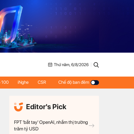
Thứ năm, 6/8/2026
 100
iNghe
CSR
Chế độ ban đêm
Editor's Pick
FPT 'bắt tay' OpenAI, nhắm thị trường
trăm tỷ USD