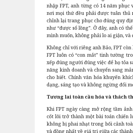
nhập FPT, anh từng có 14 năm phục v
nơi mọi thứ đều phải được tuân thủ n
chỉnh lại trang phục cho đúng quy đị
như “được sổ lồng”. Ở đây, anh có th
mình muốn, không phải lo ai giận, và 
Không chỉ với riêng anh Bảo, FPT còn 
FPT luôn có “con mắt” tinh tường tr
xếp đúng người đúng việc để họ tỏa s
năng kinh doanh và chuyển sang mảng
cho biết. Chính văn hóa khuyến khíc
dạng, sáng tạo và không ngừng đổi mớ
Tương lai toàn cầu hóa và thách thứ
Khi FPT ngày càng mở rộng tầm ảnh hư
cốt lõi trở thành một bài toán chiến
không bị phai nhạt trong bối cảnh toàn
và đồng nhất về giá trị giữa các thành