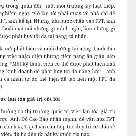
ụ trong quân đội - một môi trường kỷ luật thép,
ghiêm ngặt. “Có lần tôi phải quay về nhà chỉ để
nh”, anh kể lại. Nhưng khi bước chân vào FPT, anh
ể thoải mái nói những gì mình nghĩ, làm những gì
được phát huy tối đa tài năng cá nhân.
là nơi phát hiện và nuôi dưỡng tài năng. Lãnh đạo
ong việc nhận diện những tiềm năng ẩn giấu, sắp
áng. “Một kỹ thuật viên có thể được phát hiện khả
 kinh doanh để phát huy tối đa năng lực” - anh
h cá nhân tự do thể hiện đã tạo nên một FPT đa
i.
c lan tỏa giá trị cốt lõi
ởng ra thị trường quốc tế, việc lan tỏa giá trị
 lược. Anh Đỗ Cao Bảo nhấn mạnh, để văn hóa FPT
 cầu hóa, Tập đoàn cần tiếp tục duy trì sự chia sẻ
 viên, dù họ đến từ bất kỳ quốc gia nào.