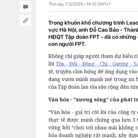
Thứ sáu, 7/3/2025 |
14:15
GMT+7
Trong khuôn khổ chương trình Lead
vực Hà Nội, anh Đỗ Cao Bảo - Thành
HĐQT Tập đoàn FPT - đã có những chi
con người FPT.
Không chỉ giúp người tham dự hiểu rõ 
lõi
Tôn - Đổi - Đồng - Chí - Gương - 
tế, truyền cảm hứng để ứng dụng vào 
đang vươn mình mạnh mẽ trong xu hướ
của Tập đoàn lan tỏa sâu rộng đến từn
Văn hóa - “xương sống” của phát t
“Văn hóa - giá trị cốt lõi của công ty
thực tế được minh chứng qua hơn 3 t
vững bởi “chơi với nhau mãi không c
hóa doanh nghiệp rất mạnh, xây dựng 