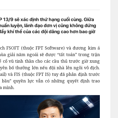
P 13/9 sẽ xác định thứ hạng cuối cùng. Giữa
 huấn luyện, lãnh đạo đơn vị cũng không đứng
 đẩy khí thế của các đội dâng cao hơn bao giờ
ch FSOFT (thuộc FPT Software) và đương kim á
ùa giải năm ngoái sẽ được “tất toán” trong trận
Để cổ vũ tinh thần cho các cầu thủ trước giờ xung
yên bố thưởng lớn nếu đội nhà lên ngôi vô địch.
ail) và FIS (thuộc FPT IS) tuy đã phân định trước
g bầu” quyền lực vẫn có những quyết định trao
a mình.