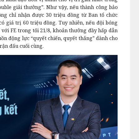
ouble giải thưởng”. Như vậy, nếu thành công bảo
ông chỉ nhận được 30 triệu đồng từ Ban tổ chức
có giá trị 60 triệu đồng. Tuy nhiên, nếu đội bóng
 với FE trong tối 21/8, khoản thưởng đầy hấp dẫn
guồn động lực “quyết chiến, quyết thắng” dành cho
rận đấu cuối cùng.