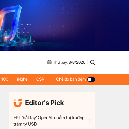
Thứ bảy, 8/8/2026
 100
iNghe
CSR
Chế độ ban đêm
Editor's Pick
FPT 'bắt tay' OpenAI, nhắm thị trường
trăm tỷ USD