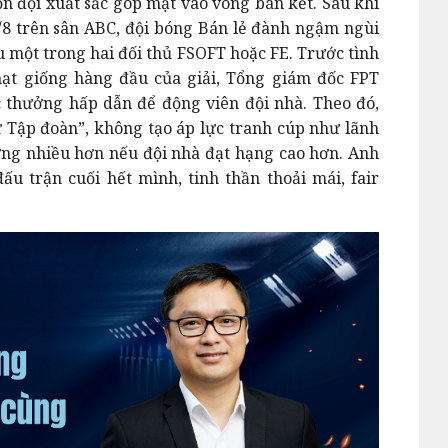
ốn đội xuất sắc góp mặt vào vòng bán kết. Sau khi
/8 trên sân ABC, đội bóng Bán lẻ đành ngậm ngùi
u một trong hai đối thủ FSOFT hoặc FE. Trước tình
hạt giống hàng đầu của giải, Tổng giám đốc FPT
 thưởng hấp dẫn để động viên đội nhà. Theo đó,
Tập đoàn”, không tạo áp lực tranh cúp như lãnh
ởng nhiều hơn nếu đội nhà đạt hạng cao hơn. Anh
u trận cuối hết mình, tinh thần thoải mái, fair