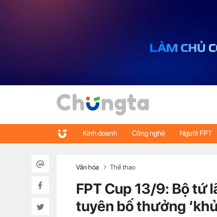
Kinh doanh
Công nghệ
Người FPT
Văn hóa
Thể thao
FPT Cup 13/9: Bộ tứ lã
tuyên bố thưởng ‘kh