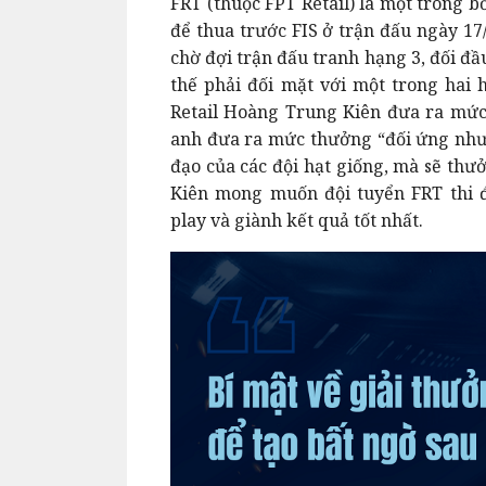
FRT (thuộc FPT Retail) là một trong b
để thua trước FIS ở trận đấu ngày 17
chờ đợi trận đấu tranh hạng 3, đối đầ
thế phải đối mặt với một trong hai 
Retail Hoàng Trung Kiên đưa ra mức
anh đưa ra mức thưởng “đối ứng như 
đạo của các đội hạt giống, mà sẽ thư
Kiên mong muốn đội tuyển FRT thi đấ
play và giành kết quả tốt nhất.