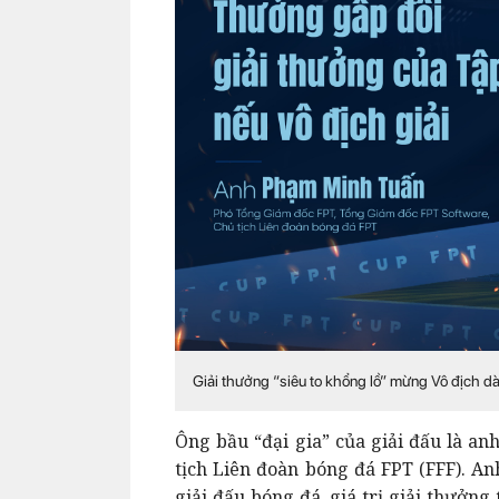
Giải thưởng “siêu to khổng lồ” mừng Vô địch 
Ông bầu “đại gia” của giải đấu là a
tịch Liên đoàn bóng đá FPT (FFF). An
giải đấu bóng đá, giá trị giải thưởng 