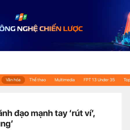
Văn hóa
Thể thao
Multimedia
FPT 13 Under 35
Top
nh đạo mạnh tay ‘rút ví’,
ủng’