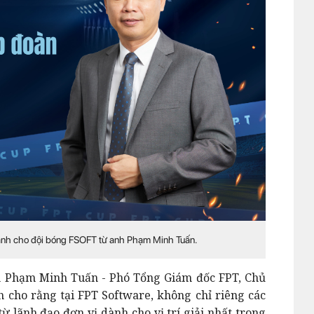
dành cho đội bóng FSOFT từ anh Phạm Minh Tuấn.
nh Phạm Minh Tuấn - Phó Tổng Giám đốc FPT, Chủ
h cho rằng tại FPT Software, không chỉ riêng các
từ lãnh đạo đơn vị dành cho vị trí giải nhất trong