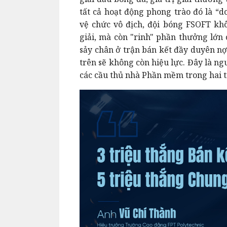
tất cả hoạt động phong trào đó là “d
vệ chức vô địch, đội bóng FSOFT kh
giải, mà còn "rinh" phần thưởng lớn 
sảy chân ở trận bán kết đầy duyên nợ
trên sẽ không còn hiệu lực. Đây là n
các cầu thủ nhà Phần mềm trong hai t