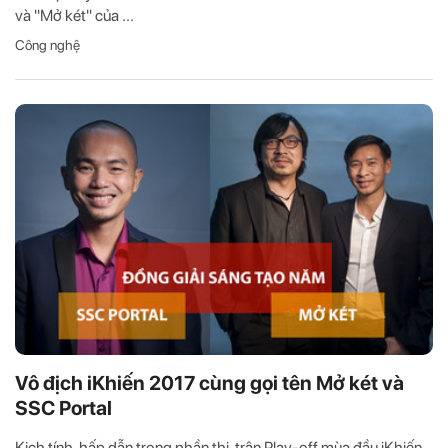
và "Mở két" của ...
Công nghệ
Vô địch iKhiến 2017 cùng gọi tên Mở két và
SSC Portal
Kịch tính, hấp dẫn trong phần thi, trận Play-off mùa đầu iKhiến