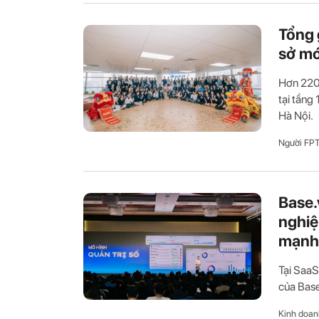
Tổng 
sở mớ
Hơn 220 
tại tầng
Hà Nội.
Người FP
Base.
nghiệ
mạnh 
Tại SaaS
của Base
Kinh doan