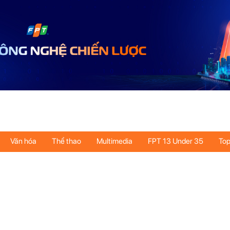
Văn hóa
Thể thao
Multimedia
FPT 13 Under 35
Top