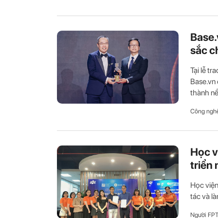
Base.
sắc c
Tại lễ t
Base.vn 
thành nề
Công ngh
Học v
triển
Học viện
tác và l
Người FP