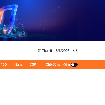
Thứ năm, 6/8/2026
 100
iNghe
CSR
Chế độ ban đêm