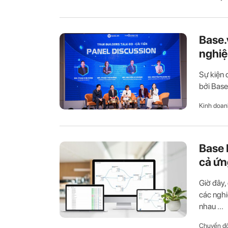
Base.
nghiệ
Sự kiện 
bởi Base
Kinh doan
Base 
cả ứn
Giờ đây,
các nghi
nhau ...
Chuyển đổ