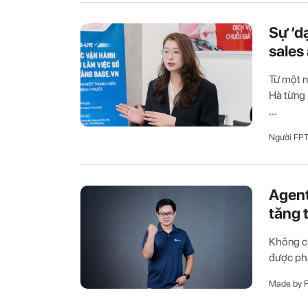
Sự ‘d
sales
Từ một n
Hà từng 
...
Người FP
Agent
tăng 
Không ch
được phá
Made by 