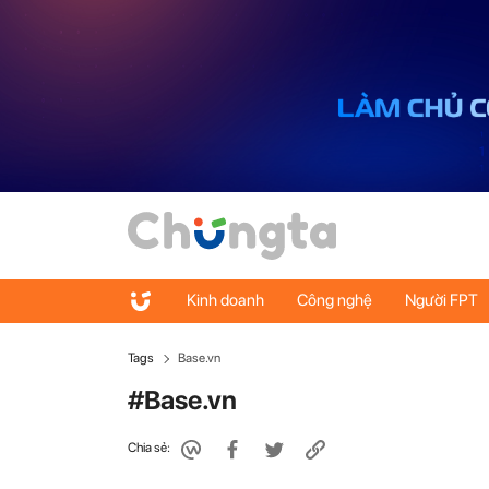
Kinh doanh
Công nghệ
Người FPT
Tags
Base.vn
#Base.vn
Chia sẻ: