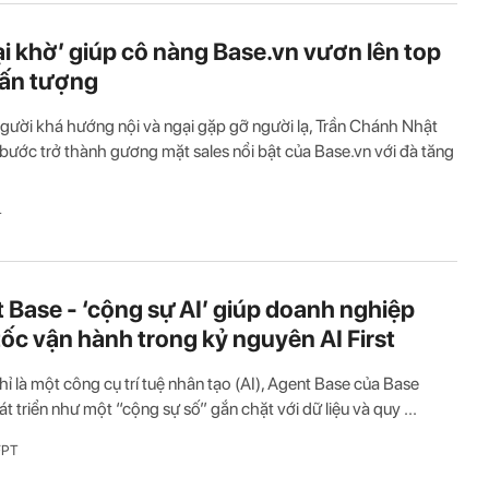
ại khờ’ giúp cô nàng Base.vn vươn lên top
 ấn tượng
gười khá hướng nội và ngại gặp gỡ người lạ, Trần Chánh Nhật
bước trở thành gương mặt sales nổi bật của Base.vn với đà tăng
T
 Base - ‘cộng sự AI’ giúp doanh nghiệp
tốc vận hành trong kỷ nguyên AI First
ỉ là một công cụ trí tuệ nhân tạo (AI), Agent Base của Base
t triển như một “cộng sự số” gắn chặt với dữ liệu và quy ...
FPT