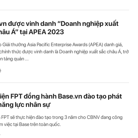
vn được vinh danh “Doanh nghiệp xuất
hâu Á” tại APEA 2023
rao Giải thưởng Asia Pacific Enterprise Awards (APEA) danh giá,
chính thức được vinh danh là Doanh nghiệp xuất sắc châu Á, trở
n tảng quản ...
ệ
iện FPT đồng hành Base.vn đào tạo phát
 năng lực nhân sự
 FPT sẽ thực hiện đào tạo trong 3 năm cho CBNV đang công
àm việc tại Base trên toàn quốc.
T