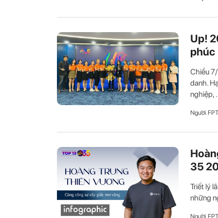
Up! 2
phúc
Chiều 7/
danh. Hạ
nghiệp, .
Người FP
Hoàng
35 2
Triết lý
những ng
Người FP