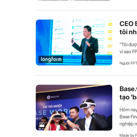
CEO B
tôi n
"Tôi đượ
vì sao FP
Người FP
Base.v
tạo '
Hôm nay 
Base Fin
nghiệp m
Made by 