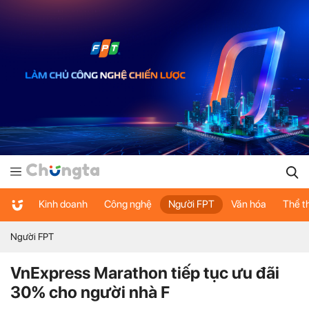
Kinh doanh
Công nghệ
Người FPT
Văn hóa
Thể t
Người FPT
VnExpress Marathon tiếp tục ưu đãi
30% cho người nhà F