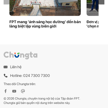
FPT mang 'ánh sáng học đường' đến bản
Đơn vị phầ
làng biệt lập vùng biên giới
'chọn mặt g
Liên hệ
Hotline: 024 7300 7300
Theo dõi Chungta trên:
© 2026 Chungta, chuyên trang nội bộ của Tập đoàn FPT.
Chungta giữ bản quyền nội dung trên website này.