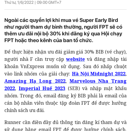
Thứ tư, 1/6/2022 |
09:00
GMT+7
Ngoài các quyền lợi khi mua vé Super Early Bird
như người tham dự bình thường, người FPT sẽ có
thêm ưu đãi nội bộ 30% khi đăng ký qua Hội chạy
FPT hoặc theo kênh của ban tổ chức.
Để thực hiện nhận ưu đãi giảm giá 30% BIB (vé chạy),
người nhà F cần truy cập
website
và đăng nhập tài
khoản VnExpress muốn sử dụng. Sau đó nhấp chuột
vào link nhóm của giải chạy:
Hà Nội Midnight 2022
,
Amazing Hạ Long 2022
,
Marvelous Nha Trang
2022
,
Imperial Huế 2023
(SEB) và nhập mật khẩu
nhóm. Trong đó, email đăng ký BIB phải là email của
cán bộ nhân viên thuộc tập đoàn FPT để được hưởng
chính sách ưu đãi.
Runner cần điền đầy đủ thông tin đăng kí tham dự và
sử dụng bằng email FPT để được hưởng chính sách.