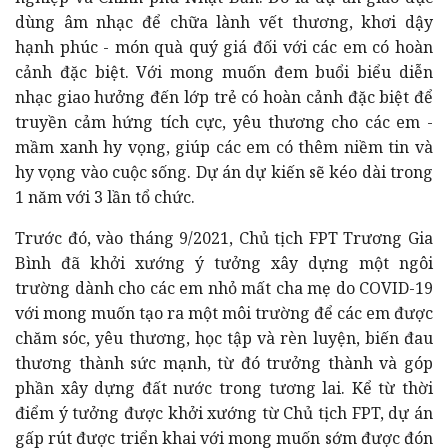
dùng âm nhạc để chữa lành vết thương, khơi dậy
hạnh phúc - món quà quý giá đối với các em có hoàn
cảnh đặc biệt. Với mong muốn đem buổi biểu diễn
nhạc giao hưởng đến lớp trẻ có hoàn cảnh đặc biệt để
truyền cảm hứng tích cực, yêu thương cho các em -
mầm xanh hy vọng, giúp các em có thêm niềm tin và
hy vọng vào cuộc sống. Dự án dự kiến sẽ kéo dài trong
1 năm với 3 lần tổ chức.
Trước đó, vào tháng 9/2021, Chủ tịch FPT Trương Gia
Bình đã khởi xướng ý tưởng xây dựng một ngôi
trường dành cho các em nhỏ mất cha mẹ do COVID-19
với mong muốn tạo ra một môi trường để các em được
chăm sóc, yêu thương, học tập và rèn luyện, biến đau
thương thành sức mạnh, từ đó trưởng thành và góp
phần xây dựng đất nước trong tương lai. Kể từ thời
điểm ý tưởng được khởi xướng từ Chủ tịch FPT, dự án
gấp rút được triển khai với mong muốn sớm được đón