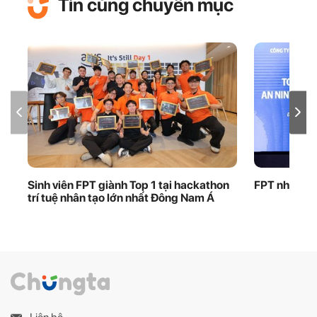
Tin cùng chuyên mục
Sinh viên FPT giành Top 1 tại hackathon
FPT nhận bằ
trí tuệ nhân tạo lớn nhất Đông Nam Á