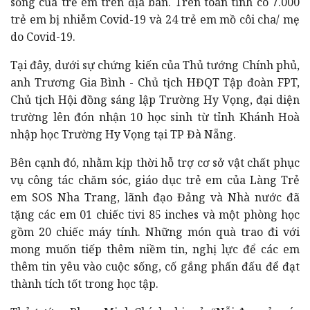
sống của trẻ em trên địa bàn. Trên toàn tỉnh có 7.000
trẻ em bị nhiễm Covid-19 và 24 trẻ em mồ côi cha/ mẹ
do Covid-19.
Tại đây, dưới sự chứng kiến của Thủ tướng Chính phủ,
anh Trương Gia Bình - Chủ tịch HĐQT Tập đoàn FPT,
Chủ tịch Hội đồng sáng lập Trường Hy Vọng, đại diện
trường lên đón nhận 10 học sinh từ tỉnh Khánh Hoà
nhập học Trường Hy Vọng tại TP Đà Nẵng.
Bên cạnh đó, nhằm kịp thời hỗ trợ cơ sở vật chất phục
vụ công tác chăm sóc, giáo dục trẻ em của Làng Trẻ
em SOS Nha Trang, lãnh đạo Đảng và Nhà nước đã
tặng các em 01 chiếc tivi 85 inches và một phòng học
gồm 20 chiếc máy tính. Những món quà trao đi với
mong muốn tiếp thêm niềm tin, nghị lực để các em
thêm tin yêu vào cuộc sống, cố gắng phấn đấu để đạt
thành tích tốt trong
học tập.