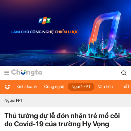
Kinh doanh
Công nghệ
Người FPT
Văn hóa
Thể t
Người FPT
Thủ tướng dự lễ đón nhận trẻ mồ côi
do Covid-19 của trường Hy Vọng