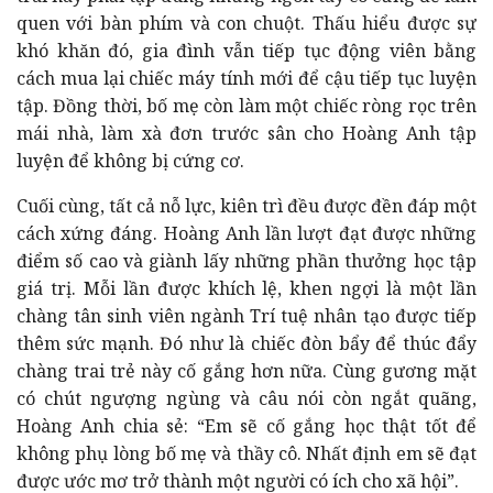
quen với bàn phím và con chuột. Thấu hiểu được sự
khó khăn đó, gia đình vẫn tiếp tục động viên bằng
cách mua lại chiếc máy tính mới để cậu tiếp tục luyện
tập. Đồng thời, bố mẹ còn làm một chiếc ròng rọc trên
mái nhà, làm xà đơn trước sân cho Hoàng Anh tập
luyện để không bị cứng cơ.
Cuối cùng, tất cả nỗ lực, kiên trì đều được đền đáp một
cách xứng đáng. Hoàng Anh lần lượt đạt được những
điểm số cao và giành lấy những phần thưởng học tập
giá trị. Mỗi lần được khích lệ, khen ngợi là một lần
chàng tân sinh viên ngành Trí tuệ nhân tạo được tiếp
thêm sức mạnh. Đó như là chiếc đòn bẩy để thúc đẩy
chàng trai trẻ này cố gắng hơn nữa. Cùng gương mặt
có chút ngượng ngùng và câu nói còn ngắt quãng,
Hoàng Anh chia sẻ: “Em sẽ cố gắng học thật tốt để
không phụ lòng bố mẹ và thầy cô. Nhất định em sẽ đạt
được ước mơ trở thành một người có ích cho xã hội”.