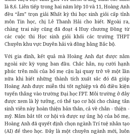
là 8,6. Liên tiếp trong hai năm lớp 10 và 11, Hoàng Anh
đều “ẵm” trọn giải Nhất kỳ thi học sinh giỏi cấp tỉnh
môn Tin học, chị Lê Thanh Hải cho biết. Ngoài ra,
chàng trai này cũng đã đoạt 4 Huy chương Đồng từ
các cuộc thi Học sinh giỏi khối các trường THPT
Chuyên khu vực Duyên hải và đồng bằng Bắc bộ.
Với gia đình, kết quả mà Hoàng Anh đạt được nằm
ngoài sức kỳ vọng ban đầu. Chắc hẳn, nụ cười hạnh
phúc trên môi của bố mẹ cậu lại quay trở về một lần
nữa khi biết những thành tích xuất sắc đó đã giúp
Hoàng Anh được miễn thi tốt nghiệp và đủ điều kiện
tuyển thẳng vào trường Đại học FPT. Môi trường ở đây
được xem là lý tưởng, có thể tạo cơ hội cho chàng tân
sinh viên này hoàn thiện bản thân, cả về chân - thiện -
mỹ. Nắm bắt tốt cơ hội và được sự ủng hộ của bố mẹ,
Hoàng Anh đã quyết định chọn ngành Trí tuệ nhân tạo
(AI) để theo học. Đây là một chuyên ngành mới, luôn