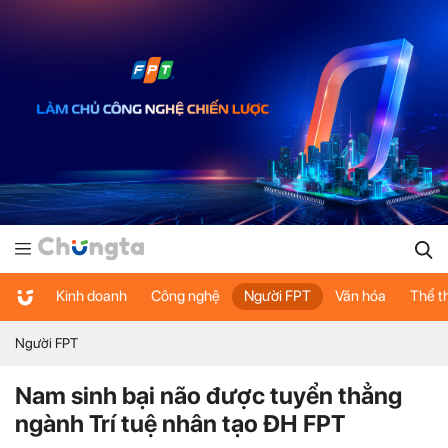
Kinh doanh
Công nghệ
Người FPT
Văn hóa
Thể t
Người FPT
Nam sinh bại não được tuyển thẳng
ngành Trí tuệ nhân tạo ĐH FPT