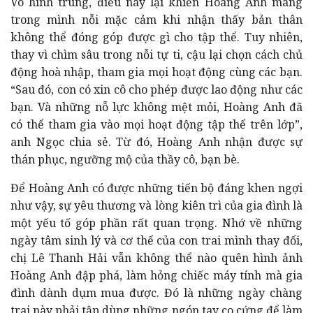
Vô hình trung, điều này lại khiến Hoàng Anh mang
trong mình nỗi mặc cảm khi nhận thấy bản thân
không thể đóng góp được gì cho tập thể. Tuy nhiên,
thay vì chìm sâu trong nỗi tự ti, cậu lại chọn cách chủ
động hoà nhập, tham gia mọi hoạt động cùng các bạn.
“Sau đó, con có xin cô cho phép được lao động như các
bạn. Và những nỗ lực không mệt mỏi, Hoàng Anh đã
có thể tham gia vào mọi hoạt động tập thể trên lớp”,
anh Ngọc chia sẻ. Từ đó, Hoàng Anh nhận được sự
thán phục, ngưỡng mộ của thầy cô, bạn bè.
Để Hoàng Anh có được những tiến bộ đáng khen ngợi
như vậy, sự yêu thương và lòng kiên trì của gia đình là
một yếu tố góp phần rất quan trọng. Nhớ về những
ngày tâm sinh lý và cơ thể của con trai mình thay đổi,
chị Lê Thanh Hải vẫn không thể nào quên hình ảnh
Hoàng Anh đập phá, làm hỏng chiếc máy tính mà gia
đình dành dụm mua được. Đó là những ngày chàng
trai này phải tập dùng những ngón tay co cứng để làm