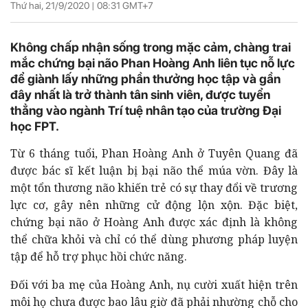
Thứ hai, 21/9/2020 |
08:31
GMT+7
Không chấp nhận sống trong mặc cảm, chàng trai
mắc chứng bại não Phan Hoàng Anh liên tục nỗ lực
để giành lấy những phần thưởng học tập và gần
đây nhất là trở thành tân sinh viên, được tuyển
thẳng vào ngành Trí tuệ nhân tạo của trường Đại
học FPT.
Từ 6 tháng tuổi, Phan Hoàng Anh ở Tuyên Quang đã
được bác sĩ kết luận bị bại não thể múa vờn. Đây là
một tổn thương não khiến trẻ có sự thay đổi về trương
lực cơ, gây nên những cử động lộn xộn. Đặc biệt,
chứng bại não ở Hoàng Anh được xác định là không
thể chữa khỏi và chỉ có thể dùng phương pháp luyện
tập để hỗ trợ phục hồi chức năng.
Đối với ba mẹ của Hoàng Anh, nụ cười xuất hiện trên
môi họ chưa được bao lâu giờ đã phải nhường chỗ cho