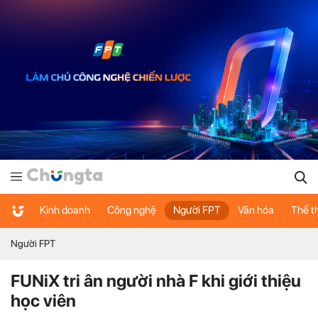
Kinh doanh
Công nghệ
Người FPT
Văn hóa
Thể t
Người FPT
FUNiX tri ân người nhà F khi giới thiệu
học viên