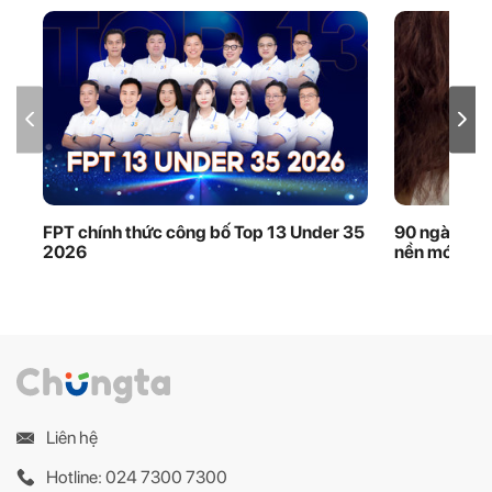
FPT chính thức công bố Top 13 Under 35
90 ngày thầ
2026
nền móng dữ
Liên hệ
Hotline: 024 7300 7300