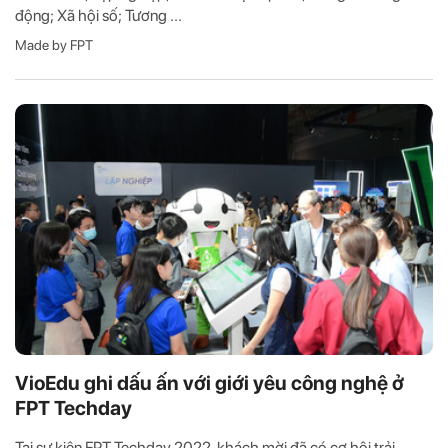
động; Xã hội số; Tương ...
Made by FPT
VioEdu ghi dấu ấn với giới yêu công nghệ ở
FPT Techday
Tại sự kiện FPT Techday 2022, khách mời đã có cơ hội trải