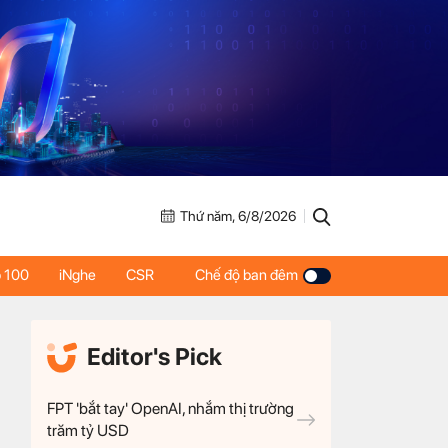
Thứ năm, 6/8/2026
 100
iNghe
CSR
Chế độ ban đêm
Editor's Pick
FPT 'bắt tay' OpenAI, nhắm thị trường
trăm tỷ USD