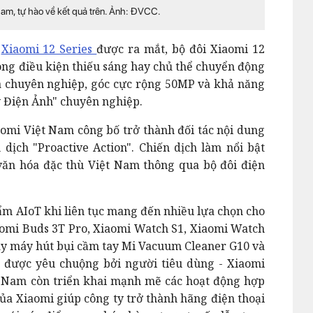
am, tự hào về kết quả trên. Ảnh: ĐVCC.
p
Xiaomi 12 Series
được ra mắt, bộ đôi Xiaomi 12
ong điều kiện thiếu sáng hay chủ thể chuyển động
 chuyên nghiệp, góc cực rộng 50MP và khả năng
y Điện Ảnh" chuyên nghiệp.
aomi Việt Nam công bố trở thành đối tác nội dung
dịch "Proactive Action". Chiến dịch làm nổi bật
văn hóa đặc thù Việt Nam thông qua bộ đôi điện
ẩm AIoT khi liên tục mang đến nhiều lựa chọn cho
aomi Buds 3T Pro, Xiaomi Watch S1, Xiaomi Watch
ay máy hút bụi cầm tay Mi Vacuum Cleaner G10 và
 được yêu chuộng bởi người tiêu dùng - Xiaomi
ệt Nam còn triển khai mạnh mẽ các hoạt động hợp
của Xiaomi giúp công ty trở thành hãng điện thoại