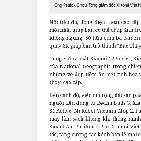
Ông Patrick Chou, Tổng giám đốc Xiaomi Việt N
Nối tiếp đó, dòng điện thoại cao cấ
mới nhất giúp bạn có thể chụp ảnh tr
không ngừng. Sở hữu cụm ba camera
quay 8K giúp bạn trở thành "Bậc Thầ
Cùng với ra mắt Xiaomi 12 Series, Xi
của National Geographic trong chiến 
những vẻ đẹp tiềm ẩn, nét tinh hoa 
thoại cao cấp.
Bên cạnh đó, việc mở rộng dải sản ph
người tiêu dùng từ Redmi Buds 3, Xi
S1 Active, Mi Robot Vacuum-Mop 2, h
máy làm sạch không khí thông minh
Smart Air Purifier 4 Pro. Xiaomi Vi
tác, tăng cường các kênh bán lẻ mới 