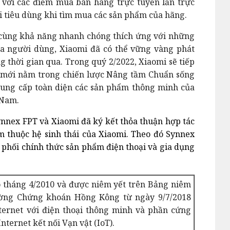
 với các điểm mua bán hàng trực tuyến lẫn trực
ười tiêu dùng khi tìm mua các sản phẩm của hãng.
i cùng khả năng nhanh chóng thích ứng với những
ủa người dùng, Xiaomi đã có thể vững vàng phát
ng thời gian qua. Trong quý 2/2022, Xiaomi sẽ tiếp
m mới nằm trong chiến lược Nâng tầm Chuẩn sống
ung cấp toàn diện các sản phẩm thông minh của
 Nam.
Synnex FPT và Xiaomi đã ký kết thỏa thuận hợp tác
m thuộc hệ sinh thái của Xiaomi. Theo đó Synnex
 phối chính thức sản phẩm điện thoại và gia dụng
 tháng 4/2010 và được niêm yết trên Bảng niêm
rường Chứng khoán Hồng Kông từ ngày 9/7/2018
nternet với điện thoại thông minh và phần cứng
nternet kết nối Vạn vật (IoT).