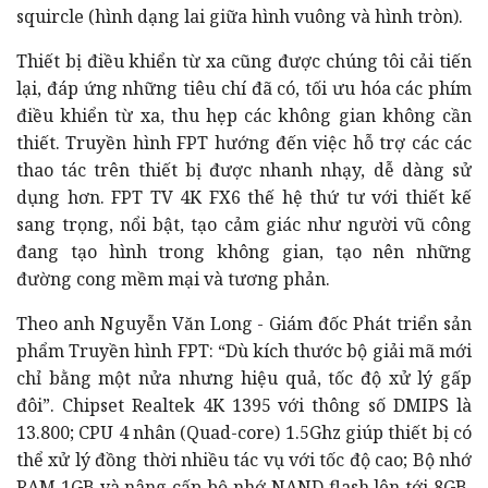
squircle (hình dạng lai giữa hình vuông và hình tròn).
Thiết bị điều khiển từ xa cũng được chúng tôi cải tiến
lại, đáp ứng những tiêu chí đã có, tối ưu hóa các phím
điều khiển từ xa, thu hẹp các không gian không cần
thiết. Truyền hình FPT hướng đến việc hỗ trợ các các
thao tác trên thiết bị được nhanh nhạy, dễ dàng sử
dụng hơn. FPT TV 4K FX6 thế hệ thứ tư với thiết kế
sang trọng, nổi bật, tạo cảm giác như người vũ công
đang tạo hình trong không gian, tạo nên những
đường cong mềm mại và tương phản.
Theo anh Nguyễn Văn Long - Giám đốc Phát triển sản
phẩm Truyền hình FPT: “Dù kích thước bộ giải mã mới
chỉ bằng một nửa nhưng hiệu quả, tốc độ xử lý gấp
đôi”. Chipset Realtek 4K 1395 với thông số DMIPS là
13.800; CPU 4 nhân (Quad-core) 1.5Ghz giúp thiết bị có
thể xử lý đồng thời nhiều tác vụ với tốc độ cao; Bộ nhớ
RAM 1GB và nâng cấp bộ nhớ NAND flash lên tới 8GB,