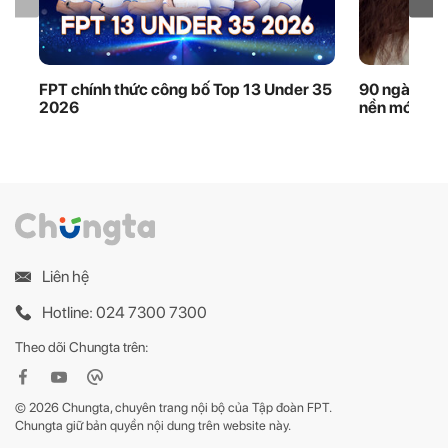
FPT chính thức công bố Top 13 Under 35
90 ngày thầ
2026
nền móng dữ
Liên hệ
Hotline: 024 7300 7300
Theo dõi Chungta trên:
© 2026 Chungta, chuyên trang nội bộ của Tập đoàn FPT.
Chungta giữ bản quyền nội dung trên website này.