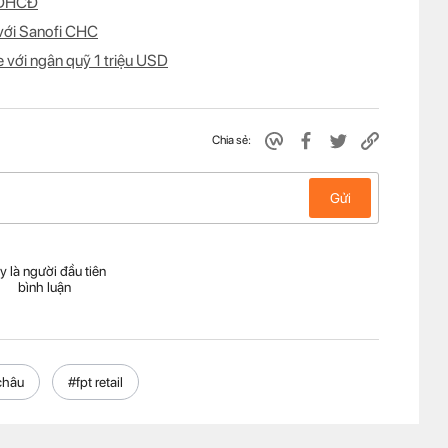
m ĐHCĐ
 với Sanofi CHC
e với ngân quỹ 1 triệu USD
Chia sẻ:
Gửi
y là người đầu tiên
bình luận
châu
#fpt retail