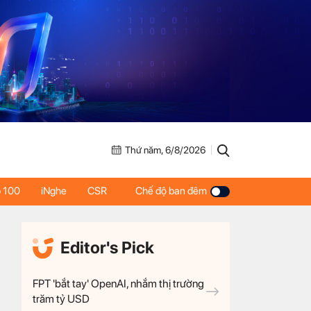
Thứ năm, 6/8/2026
 100
iNghe
CSR
Chế độ ban đêm
Editor's Pick
FPT 'bắt tay' OpenAI, nhắm thị trường
trăm tỷ USD