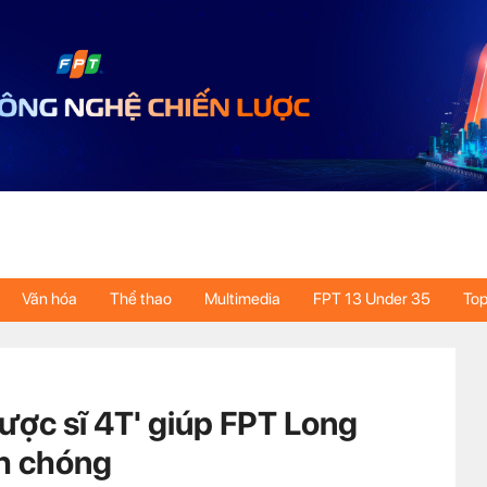
Văn hóa
Thể thao
Multimedia
FPT 13 Under 35
Top
ược sĩ 4T' giúp FPT Long
nh chóng