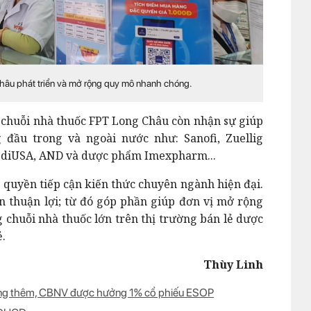
Châu phát triển và mở rộng quy mô nhanh chóng.
", chuỗi nhà thuốc FPT Long Châu còn nhận sự giúp
 đầu trong và ngoài nước như: Sanofi, Zuellig
ediUSA, AND và dược phẩm Imexpharm...
ó quyền tiếp cận kiến thức chuyên ngành hiện đại.
iển thuận lợi; từ đó góp phần giúp đơn vị mở rộng
chuỗi nhà thuốc lớn trên thị trường bán lẻ dược
ẻ.
Thùy Linh
ởng thêm, CBNV được hưởng 1% cổ phiếu ESOP