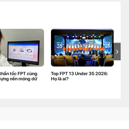
thần tốc FPT cùng
Top FPT 13 Under 35 2026:
Mở 
dựng nền móng dữ
Họ là ai?
kho
Pre
nha