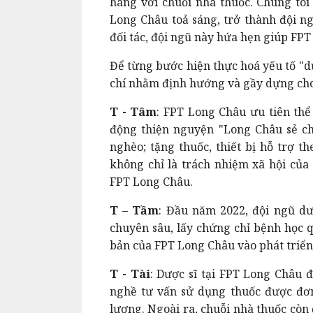
hàng với chuỗi nhà thuốc. Chúng tôi 
Long Châu toả sáng, trở thành đội ng
đối tác, đội ngũ này hứa hẹn giúp FPT
Để từng bước hiện thực hoá yếu tố "dư
chí nhằm định hướng và gầy dựng cho 
T - Tâm
: FPT Long Châu ưu tiên thể
động thiện nguyện "Long Châu sẻ ch
nghèo; tặng thuốc, thiết bị hỗ trợ t
không chỉ là trách nhiệm xã hội của
FPT Long Châu.
T – Tầm
: Đầu năm 2022, đội ngũ dư
chuyên sâu, lấy chứng chỉ bệnh học q
bản của FPT Long Châu vào phát triển
T - Tài
: Dược sĩ tại FPT Long Châu 
nghề tư vấn sử dụng thuốc được đơn 
lượng. Ngoài ra, chuỗi nhà thuốc còn