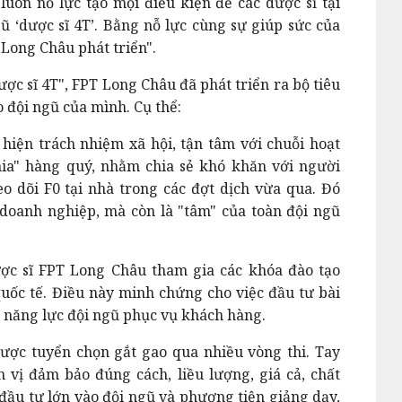
luôn nỗ lực tạo mọi điều kiện để các dược sĩ tại
ũ ‘dược sĩ 4T’. Bằng nỗ lực cùng sự giúp sức của
 Long Châu phát triển".
ợc sĩ 4T", FPT Long Châu đã phát triển ra bộ tiêu
đội ngũ của mình. Cụ thể:
 hiện trách nhiệm xã hội, tận tâm với chuỗi hoạt
ia" hàng quý, nhằm chia sẻ khó khăn với người
heo dõi F0 tại nhà trong các đợt dịch vừa qua. Đó
 doanh nghiệp, mà còn là "tâm" của toàn đội ngũ
ợc sĩ FPT Long Châu tham gia các khóa đào tạo
uốc tế. Điều này minh chứng cho việc đầu tư bài
 năng lực đội ngũ phục vụ khách hàng.
được tuyển chọn gắt gao qua nhiều vòng thi. Tay
vị đảm bảo đúng cách, liều lượng, giá cả, chất
 đầu tư lớn vào đội ngũ và phương tiện giảng dạy,