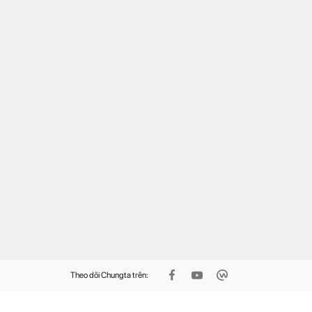
cổng đăng ký 2.000 tài
Thầy giáo dạy Hoá tự viết
ản Microsoft 365 Copilot
phần mềm cho hàng nghìn
mium miễn phí, người F
học sinh
nh tay kẻo hết
Theo dõi Chungta trên: