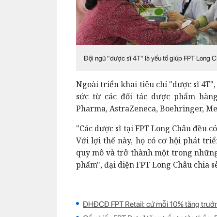
Đội ngũ "dược sĩ 4T" là yếu tố giúp FPT Long 
Ngoài triển khai tiêu chí "dược sĩ 4T
sức từ các đối tác dược phẩm hàng
Pharma, AstraZeneca, Boehringer, M
"Các dược sĩ tại FPT Long Châu đều c
Với lợi thế này, họ có cơ hội phát tr
quy mô và trở thành một trong những 
phẩm", đại diện FPT Long Châu chia s
ĐHĐCĐ FPT Retail: cứ mỗi 10% tăng trư