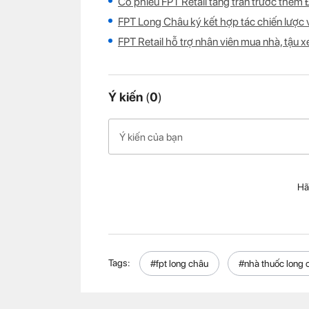
Cổ phiếu FPT Retail tăng trần trước thề
FPT Long Châu ký kết hợp tác chiến lược
FPT Retail hỗ trợ nhân viên mua nhà, tậu x
Ý kiến
(
0
)
Hã
Tags:
#fpt long châu
#nhà thuốc long 