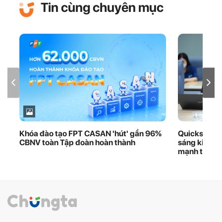
Tin cùng chuyên mục
Khóa đào tạo FPT CASAN 'hút' gần 96%
Quickshare 
CBNV toàn Tập đoàn hoàn thành
sáng kiến iK
mạnh thươn