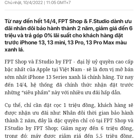
Chủ nhật, 10/4/2022 |
11:05
GMT+7
Từ nay đến hết 14/4, FPT Shop & F.Studio dành ưu
đãi nhân đôi bảo hành thành 2 năm, giảm giá đến 6
triệu và trả góp 0% lãi suất cho khách hàng đặt
trước iPhone 13, 13 mini, 13 Pro, 13 Pro Max màu
xanh lá.
FPT Shop và F.Studio by FPT - đại lý uỷ quyền cao cấp
bậc nhất của Apple tại Việt Nam - sẽ là đơn vị mở bán
sớm nhất iPhone 13 Series xanh lá chính hãng. Từ nay
đến 14/4, hệ thống đã chính thức nhận đặt trước
những “siêu phẩm” này với nhiều ưu đãi hấp dẫn.
Cụ thể, chỉ cần đặt cọc 1 triệu đồng, khách hàng sẽ
được nhận ưu đãi như: N
hân đôi thời gian bảo hành
thành 2 năm, đây là đặc quyền chỉ có tại FPT Shop và
F.Studio by FPT Shop;
Giảm ngay đến 6 triệu đồng,
trong đó: máy được giảm giá đến 5,5 triệu đồng,