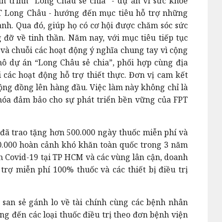
h trình "Long Châu sẻ chia" - dự án vì sức khỏe
T Long Châu - hướng đến mục tiêu hỗ trợ những
nh. Qua đó, giúp họ có cơ hội được chăm sóc sức
g đỡ về tinh thần. Năm nay, với mục tiêu tiếp tục
 và chuỗi các hoạt động ý nghĩa chung tay vì cộng
 dự án “Long Châu sẻ chia”, phối hợp cùng địa
 các hoạt động hỗ trợ thiết thực. Đơn vị cam kết
ng đồng lên hàng đầu. Việc làm này không chỉ là
khóa đảm bảo cho sự phát triển bền vững của FPT
đã trao tặng hơn 500.000 ngày thuốc miễn phí và
10.000 hoàn cảnh khó khăn toàn quốc trong 3 năm
ch Covid-19 tại TP HCM và các vùng lân cận, doanh
trợ miễn phí 100% thuốc và các thiết bị điều trị
san sẻ gánh lo về tài chính cùng các bệnh nhân
ng đến các loại thuốc điều trị theo đơn bệnh viện