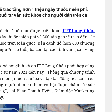
 trao tặng hơn 1 triệu ngày thuốc miễn phí,
uổi tư vấn sức khỏe cho người dân trên cả
 chia" tiếp tục được triển khai.
FPT Long Châu
gày thuốc miễn phí và 500 tấn gạo sẽ trao đến các
ốc trên toàn quốc. Bên cạnh đó, hơn 400 chương
người cao tuổi, bà con tại các tỉnh vùng sâu vùng
ng xã hội định kỳ do FPT Long Châu phối hợp cùng
ớc từ năm 2021 đến nay. "Thông qua chương trình
i mong muốn lan tỏa và tạo tác động tích cực trên
ng người dân có thêm cơ hội được chăm sóc sức
sống", chị Phan Thanh Uyên, Giám đốc Marketing
y.