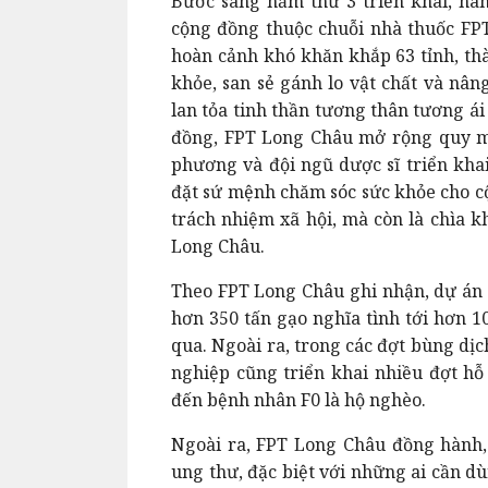
Bước sang năm thứ 3 triển khai, hàn
cộng đồng thuộc chuỗi nhà thuốc FP
hoàn cảnh khó khăn khắp 63 tỉnh, thà
khỏe, san sẻ gánh lo vật chất và nân
lan tỏa tinh thần tương thân tương ái
đồng, FPT Long Châu mở rộng quy mô
phương và đội ngũ dược sĩ triển khai
đặt sứ mệnh chăm sóc sức khỏe cho cộ
trách nhiệm xã hội, mà còn là chìa 
Long Châu.
Theo FPT Long Châu ghi nhận, dự án 
hơn 350 tấn gạo nghĩa tình tới hơn 
qua. Ngoài ra, trong các đợt bùng dị
nghiệp cũng triển khai nhiều đợt hỗ 
đến bệnh nhân F0 là hộ nghèo.
Ngoài ra, FPT Long Châu đồng hành, 
ung thư, đặc biệt với những ai cần dù