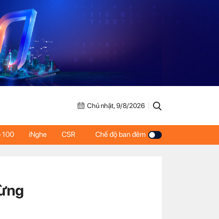
Chủ nhật, 9/8/2026
 100
iNghe
CSR
Chế độ ban đêm
từng