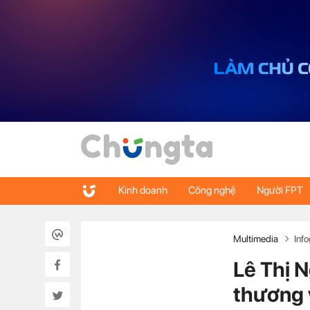
Kinh doanh
Công nghệ
Người FPT
Multimedia
Inf
Lê Thị N
thương 