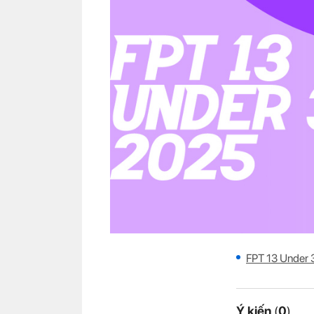
FPT 13 Under 3
Ý kiến
(
0
)