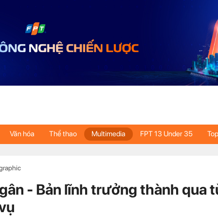
Văn hóa
Thể thao
Multimedia
FPT 13 Under 35
Top
ographic
gân - Bản lĩnh trưởng thành qua 
vụ