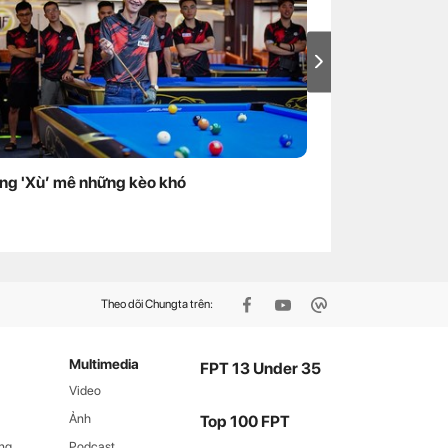
ng 'Xù’ mê những kèo khó
Lao xuống dòng 
viên Viễn thông
dương
Theo dõi Chungta trên:
Multimedia
FPT 13 Under 35
Video
Ảnh
Top 100 FPT
ng
Podcast