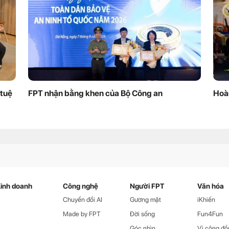
 tuệ
FPT nhận bằng khen của Bộ Công an
Hoà
inh doanh
Công nghệ
Người FPT
Văn hóa
Chuyển đổi AI
Gương mặt
iKhiến
Made by FPT
Đời sống
Fun4Fun
Góc nhìn
Vì cộng đồ