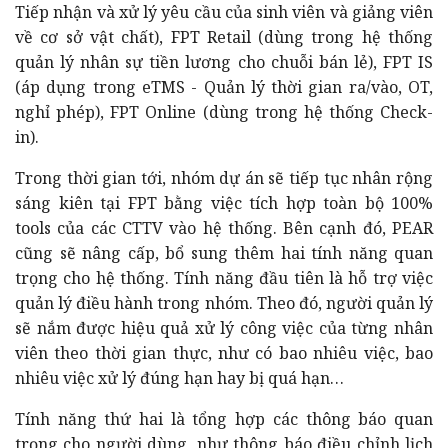
Tiếp nhận và xử lý yêu cầu của sinh viên và giảng viên
về cơ sở vật chất), FPT Retail (dùng trong hệ thống
quản lý nhân sự tiền lương cho chuỗi bán lẻ), FPT IS
(áp dụng trong eTMS - Quản lý thời gian ra/vào, OT,
nghỉ phép), FPT Online (dùng trong hệ thống Check-
in).
Trong thời gian tới, nhóm dự án sẽ tiếp tục nhân rộng
sáng kiên tại FPT bằng việc tích hợp toàn bộ 100%
tools của các CTTV vào hệ thống. Bên cạnh đó, PEAR
cũng sẽ nâng cấp, bổ sung thêm hai tính năng quan
trọng cho hệ thống. Tính năng đầu tiên là hỗ trợ việc
quản lý điều hành trong nhóm. Theo đó, người quản lý
sẽ nắm được hiệu quả xử lý công việc của từng nhân
viên theo thời gian thực, như có bao nhiêu việc, bao
nhiêu việc xử lý đúng hạn hay bị quá hạn…
Tính năng thứ hai là tổng hợp các thông báo quan
trọng cho người dùng, như thông báo điều chỉnh lịch