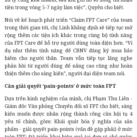
tiền trong vòng 5-7 ngày làm việc”, Quyên cho biết.
Nói về kế hoạch phát triển “Claim FPT Care” của team
trong thời gian tới, chị Linh khẳng định sẽ tiếp tục mở
rộng thêm các tiện ích khác trong cùng bộ tính năng
của FPT Care để hỗ trợ người dùng toàn diện hơn. “Ví
dụ như thêm tính năng để CBNV đăng ký mua bảo
hiểm cho người thân. Team vẫn tiếp tục lắng nghe
phản hồi từ người dùng để nâng cao cũng như hoàn
thiện thêm cho sáng kiến”, người đại diện team nói.
Cần giải quyết ‘pain-points’ ở mức toàn FPT
Dựa trên kinh nghiệm của mình, chị Phạm Thu Liên -
Giám đốc Văn phòng Chuyển đổi số FPT cho biết, sáng
kiến muốn được nhân rộng thành công cần hội tụ 4
yếu tố chính, gồm: Khái quát hóa ý nghĩa của sản
phẩm - giải quyết pain-points (vấn đề gặp phải) ở mức
toàn FPT; Đã triển khai hiệu quả tại đơn vị chủ quản;