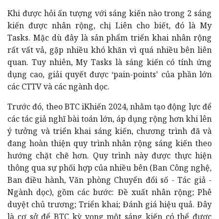
Khi được hỏi ấn tượng với sáng kiến nào trong 2 sáng
kiến được nhân rộng, chị Liên cho biết, đó là My
Tasks. Mặc dù đây là sản phẩm triển khai nhân rộng
rất vất vả, gặp nhiều khó khăn vì quá nhiều bên liên
quan. Tuy nhiên, My Tasks là sáng kiến có tính ứng
dụng cao, giải quyết được ‘pain-points’ của phần lớn
các CTTV và các ngành dọc.
Trước đó, theo BTC iKhiến 2024, nhằm tạo động lực để
các tác giả nghĩ bài toán lớn, áp dụng rộng hơn khi lên
ý tưởng và triển khai sáng kiến, chương trình đã và
đang hoàn thiện quy trình nhân rộng sáng kiến theo
hướng chặt chẽ hơn. Quy trình này được thực hiện
thông qua sự phối hợp của nhiều bên (Ban Công nghệ,
Ban điều hành, Văn phòng Chuyển đổi số - Tác giả -
Ngành dọc), gồm các bước: Đề xuất nhân rộng; Phê
duyệt chủ trương; Triển khai; Đánh giá hiệu quả. Đây
là cơ sở để BTC kỳ vọng một sáng kiến có thể được