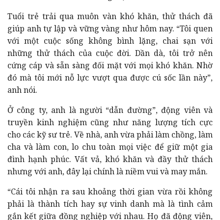
Tuổi trẻ trải qua muôn vàn khó khăn, thử thách đã
giúp anh tự lập và vững vàng như hôm nay. “Tôi quen
với một cuộc sống không bình lặng, chai sạn với
những thử thách của cuộc đời. Dần dà, tôi trở nên
cứng cáp và sẵn sàng đối mặt với mọi khó khăn. Nhờ
đó mà tôi mới nỗ lực vượt qua được cú sốc lần này”,
anh nói.
Ở công ty, anh là người “dẫn đường”, động viên và
truyền kinh nghiệm cũng như năng lượng tích cực
cho các kỹ sư trẻ. Về nhà, anh vừa phải làm chồng, làm
cha và làm con, lo chu toàn mọi việc để giữ một gia
đình hạnh phúc. Vất vả, khó khăn và đầy thử thách
nhưng với anh, đây lại chính là niềm vui và may mắn.
“Cái tôi nhận ra sau khoảng thời gian vừa rồi không
phải là thành tích hay sự vinh danh mà là tình cảm
gắn kết giữa đồng nghiệp với nhau. Họ đã động viên,