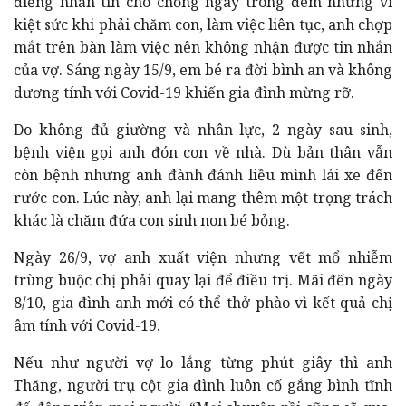
điếng nhắn tin cho chồng ngay trong đêm nhưng vì
kiệt sức khi phải chăm con, làm việc liên tục, anh chợp
mắt trên bàn làm việc nên không nhận được tin nhắn
của vợ. Sáng ngày 15/9, em bé ra đời bình an và không
dương tính với Covid-19 khiến gia đình mừng rỡ.
Do không đủ giường và nhân lực, 2 ngày sau sinh,
bệnh viện gọi anh đón con về nhà. Dù bản thân vẫn
còn bệnh nhưng anh đành đánh liều mình lái xe đến
rước con. Lúc này, anh lại mang thêm một trọng trách
khác là chăm đứa con sinh non bé bỏng.
Ngày 26/9, vợ anh xuất viện nhưng vết mổ nhiễm
trùng buộc chị phải quay lại để điều trị. Mãi đến ngày
8/10, gia đình anh mới có thể thở phào vì kết quả chị
âm tính với Covid-19.
Nếu như người vợ lo lắng từng phút giây thì anh
Thăng, người trụ cột gia đình luôn cố gắng bình tĩnh