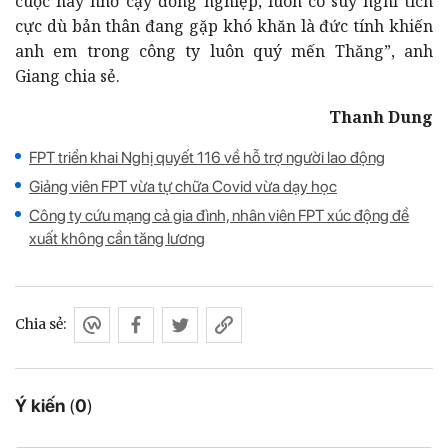
cuộc hay nhờ cậy đồng nghiệp, luôn có suy nghĩ tích
cực dù bản thân đang gặp khó khăn là đức tính khiến
anh em trong công ty luôn quý mến Thăng”, anh
Giang chia sẻ.
Thanh Dung
FPT triển khai Nghị quyết 116 về hỗ trợ người lao động
Giảng viên FPT vừa tự chữa Covid vừa dạy học
Công ty cứu mạng cả gia đình, nhân viên FPT xúc động đề
xuất không cần tăng lương
Chia sẻ:
Ý kiến
(
0
)