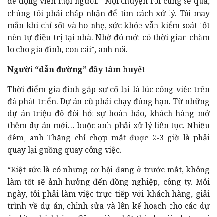
để động viên mọi người. “Mọi chuyện rồi cũng sẽ qua,
chúng tôi phải chấp nhận để tìm cách xử lý. Tôi may
mắn khi chỉ sốt và ho nhẹ, sức khỏe vẫn kiểm soát tốt
nên tự điều trị tại nhà. Nhờ đó mới có thời gian chăm
lo cho gia đình, con cái”, anh nói.
Người “dẫn đường” đầy tâm huyết
Thời điểm gia đình gặp sự cố lại là lúc công việc trên
đà phát triển. Dự án cũ phải chạy đúng hạn. Từ những
dự án triệu đô đòi hỏi sự hoàn hảo, khách hàng mở
thêm dự án mới… buộc anh phải xử lý liên tục. Nhiều
đêm, anh Thăng chỉ chợp mắt được 2-3 giờ là phải
quay lại guồng quay công việc.
“Kiệt sức là có nhưng cơ hội đang ở trước mắt, không
làm tốt sẽ ảnh hưởng đến đồng nghiệp, công ty. Mỗi
ngày, tôi phải làm việc trực tiếp với khách hàng, giải
trình về dự án, chỉnh sửa và lên kế hoạch cho các dự