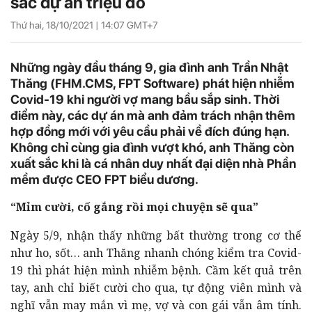
sắc dự án triệu đô
Thứ hai, 18/10/2021 |
14:07
GMT+7
Những ngày đầu tháng 9, gia đình anh Trần Nhật
Thăng (FHM.CMS, FPT Software) phát hiện nhiễm
Covid-19 khi người vợ mang bầu sắp sinh. Thời
điểm này, các dự án mà anh đảm trách nhận thêm
hợp đồng mới với yêu cầu phải về đích đúng hạn.
Không chỉ cùng gia đình vượt khó, anh Thăng còn
xuất sắc khi là cá nhân duy nhất đại diện nhà Phần
mềm được CEO FPT biểu dương.
“Mỉm cười, cố gắng rồi mọi chuyện sẽ qua”
Ngày 5/9, nhận thấy những bất thường trong cơ thể
như ho, sốt… anh Thăng nhanh chóng kiểm tra Covid-
19 thì phát hiện mình nhiễm bệnh. Cầm kết quả trên
tay, anh chỉ biết cười cho qua, tự động viên mình và
nghĩ vẫn may mắn vì mẹ, vợ và con gái vẫn âm tính.