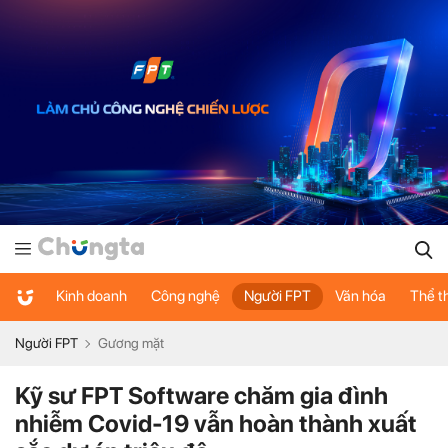
Kinh doanh
Công nghệ
Người FPT
Văn hóa
Thể t
Người FPT
Gương mặt
Kỹ sư FPT Software chăm gia đình
nhiễm Covid-19 vẫn hoàn thành xuất