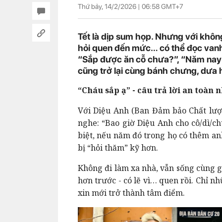
Thứ bảy, 14/2/2026 |
06:58
GMT+7
Tết là dịp sum họp. Nhưng với khôn
hỏi quen đến mức… có thể đọc vanh
“Sắp được ăn cỗ chưa?”, “Năm nay
cũng trở lại cùng bánh chưng, dưa 
“Cháu sắp ạ” - câu trả lời an toàn 
Với Diệu Anh (Ban Đảm bảo Chất lượn
nghe: “Bao giờ Diệu Anh cho cô/dì/ch
biệt, nếu năm đó trong họ có thêm an
bị “hỏi thăm” kỹ hơn.
Không đi làm xa nhà, vẫn sống cùng g
hơn trước - có lẽ vì… quen rồi. Chỉ 
xin mới trở thành tâm điểm.