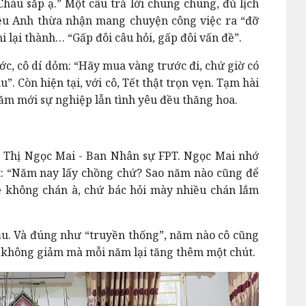
háu sắp ạ.” Một câu trả lời chung chung, đủ lịch
ệu Anh thừa nhận mang chuyện công việc ra “đỡ
i lại thành… “Gấp đôi câu hỏi, gấp đôi vấn đề”.
c, cô dí dỏm: “Hãy mua vàng trước đi, chứ giờ có
. Còn hiện tại, với cô, Tết thật trọn vẹn. Tạm hài
ăm mới sự nghiệp lẫn tình yêu đều thăng hoa.
n Thị Ngọc Mai - Ban Nhân sự FPT. Ngọc Mai nhớ
ết: “Năm nay lấy chồng chứ? Sao năm nào cũng để
e không chán à, chứ bác hỏi mày nhiều chán lắm
. Và đúng như “truyền thống”, năm nào cô cũng
ực không giảm mà mỗi năm lại tăng thêm một chút.