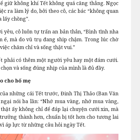
 để giữ không khí Tết không quá căng thẳng. Ngọc
 ra làm lý do, bởi theo cô, các bác “không quan
 lấy chồng”.
i yêu, cô luôn tự trấn an bản thân, “Bình tĩnh nha
 ế, mà do vũ trụ đang ship chậm. Trong lúc chờ
việc chăm chỉ và sống thật vui.”
iết phải có thêm một người yêu hay một đám cưới.
 chọn và sống đúng nhịp của mình là đủ đầy.
lo cho bố mẹ
của những cái Tết trước, Đinh Thị Thảo (Ban Văn
 ngại nói ba lần: “Nhớ mua vàng, nhớ mua vàng,
hật ấy không chỉ để đáp lại chuyện cưới xin, mà
 trưởng thành hơn, chuẩn bị tốt hơn cho tương lai
vì áp lực từ những câu hỏi ngày Tết.