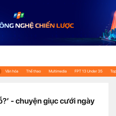
Văn hóa
Thể thao
Multimedia
FPT 13 Under 35
Top
ỗ?’ - chuyện giục cưới ngày