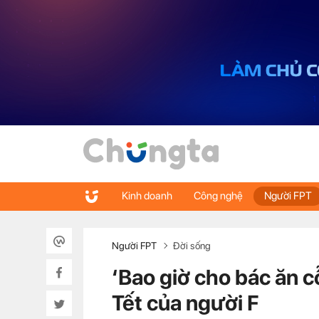
Kinh doanh
Công nghệ
Người FPT
Người FPT
Đời sống
‘Bao giờ cho bác ăn c
Tết của người F