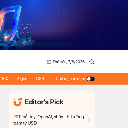
Thứ sáu, 7/8/2026
 100
iNghe
CSR
Chế độ ban đêm
Editor's Pick
FPT 'bắt tay' OpenAI, nhắm thị trường
trăm tỷ USD