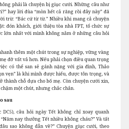
 không phải là chuyện bị giục cưới. Những câu như
i?” hay lời đùa “mòn hết cả răng rồi đây này” đã
i trừ: “Bác cứ từ từ.” Nhiều khi mang cả chuyện
ật: đón khách, giới thiệu tòa nhà FPT, tổ chức sự
ực lớn nhất với mình không nằm ở những câu hỏi
 nhanh thêm một chút trong sự nghiệp, vững vàng
mẹ đỡ vất vả hơn. Nếu phải chọn điều quan trọng
việc có thể san sẻ gánh nặng với gia đình, Thảo
rọn vẹn” là khi mình được hiểu, được tôn trọng, và
ở thành chỗ dựa cho bố mẹ. Còn chuyện cưới xin,
hể chậm một chút, nhưng chắc chắn.
eo sau
c DC5), câu hỏi ngày Tết không chỉ xoay quanh
: “Năm nay thưởng Tết nhiều không cháu?” Và tất
 đâu sao không dẫn về?” Chuyện giục cưới, theo