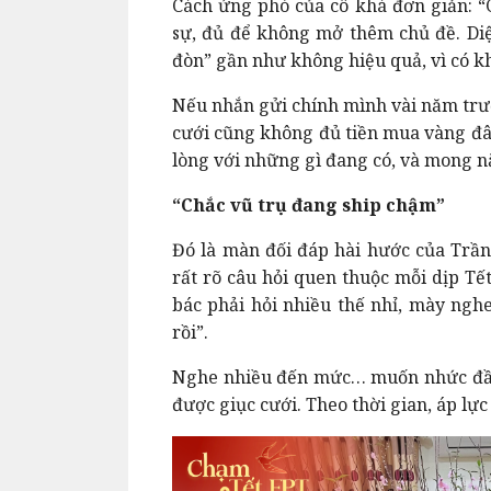
Cách ứng phó của cô khá đơn giản: “C
sự, đủ để không mở thêm chủ đề. Di
đòn” gần như không hiệu quả, vì có kh
Nếu nhắn gửi chính mình vài năm trướ
cưới cũng không đủ tiền mua vàng đâu”
lòng với những gì đang có, và mong n
“Chắc vũ trụ đang ship chậm”
Đó là màn đối đáp hài hước của Trầ
rất rõ câu hỏi quen thuộc mỗi dịp T
bác phải hỏi nhiều thế nhỉ, mày ngh
rồi”.
Nghe nhiều đến mức… muốn nhức đầu
được giục cưới. Theo thời gian, áp l