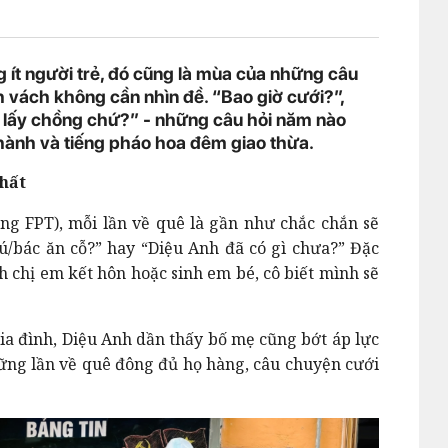
g ít người trẻ, đó cũng là mùa của những câu
 vách không cần nhìn đề. “Bao giờ cưới?”,
 lấy chồng chứ?” - những câu hỏi năm nào
hành và tiếng pháo hoa đêm giao thừa.
nhất
g FPT), mỗi lần về quê là gần như chắc chắn sẽ
ú/bác ăn cỗ?” hay “Diệu Anh đã có gì chưa?” Đặc
h chị em kết hôn hoặc sinh em bé, cô biết mình sẽ
ia đình, Diệu Anh dần thấy bố mẹ cũng bớt áp lực
những lần về quê đông đủ họ hàng, câu chuyện cưới