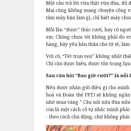
Một câu trả lời vừa thật vừa đùa, đủ
Mai cũng không mang chuyện công việc
tâm mày bận làm gì, chỉ biết mày chưa
Mỗi lần “được” thúc cưới, hay có ngườ
em. Chồng chưa tới không phải do em
hàng, hãy yêu bản thân cho tử tế, làm 
Với cô, “Tết trọn vẹn” không nhất th
Chỉ cần được hiểu, được tôn trọng lựa
Sau câu hỏi “Bao giờ cưới?” là nỗi 
Nếu được nhắn gửi điều gì cho mình 
hoá và Đoàn thể FPT) sẽ không ngần
nhớ mua vàng.” Câu nói nửa đùa nửa t
còn là một cách cô tự nhắc mình phải
- theo cách chủ động, chứ không phải 