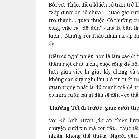
Bởi với Thảo, điều khiến cô trăn trở
“Sắp được ăn cỗ chưa?”, “Bao giờ cướ
trở thành… quen thuộc. Cô thường cườ
công việc ra “đỡ đòn” - mà là bận th
kiện… Nhưng rồi Thảo nhận ra, áp l
ấy.
Điều cô nghĩ nhiều hơn là làm sao đi
thêm một chút trong cuộc sống để bố 
hơn giữa việc bị giục lấy chồng và 
không cần suy nghĩ lâu. Cô tin “Tết t
quan trọng nhất là đủ mạnh mẽ để tr
cô mỉm cười: cái gì đến sẽ đến - có t
Thưởng Tết đi trước, giục cưới th
Với Đỗ Ánh Tuyết (dự án chiến lượ
chuyện cưới xin mà còn rất… thực tế
nhiên, không thể thiếu: “Người yêu