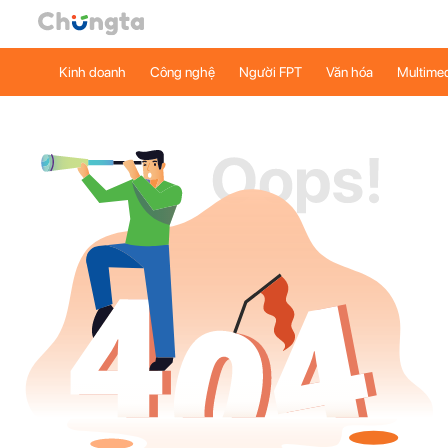
Kinh doanh
Công nghệ
Người FPT
Văn hóa
Multime