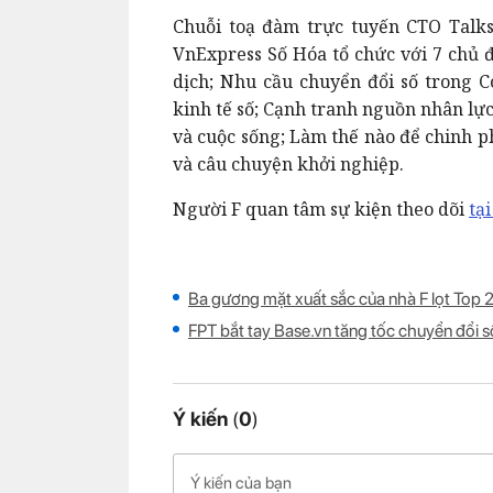
Chuỗi toạ đàm trực tuyến CTO Talk
VnExpress Số Hóa tổ chức với 7 chủ đ
dịch; Nhu cầu chuyển đổi số trong C
kinh tế số; Cạnh tranh nguồn nhân lự
và cuộc sống; Làm thế nào để chinh p
và câu chuyện khởi nghiệp.
Người F quan tâm sự kiện theo dõi
tại
Ba gương mặt xuất sắc của nhà F lọt Top
FPT bắt tay Base.vn tăng tốc chuyển đổi s
Ý kiến
(
0
)