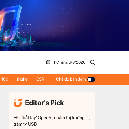
Thứ năm, 6/8/2026
 100
iNghe
CSR
Chế độ ban đêm
Editor's Pick
FPT 'bắt tay' OpenAI, nhắm thị trường
trăm tỷ USD