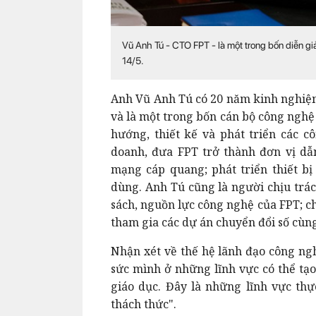
Vũ Anh Tú - CTO FPT - là một trong bốn diễn giả
14/5.
Anh Vũ Anh Tú có 20 năm kinh nghiệm 
và là một trong bốn cán bộ công nghệ
hướng, thiết kế và phát triển các c
doanh, đưa FPT trở thành đơn vị dẫn
mạng cáp quang; phát triển thiết bị
dùng. Anh Tú cũng là người chịu trá
sách, nguồn lực công nghệ của FPT; ch
tham gia các dự án chuyển đổi số cùn
Nhận xét về thế hệ lãnh đạo công ngh
sức mình ở những lĩnh vực có thể tạ
giáo dục. Đây là những lĩnh vực th
thách thức".