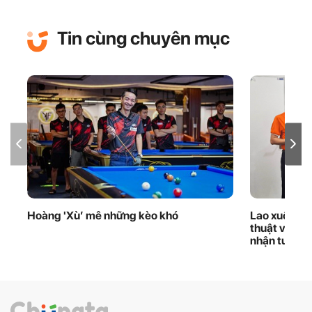
Tin cùng chuyên mục
Hoàng 'Xù’ mê những kèo khó
Lao xuống d
thuật viên 
nhận tuyên