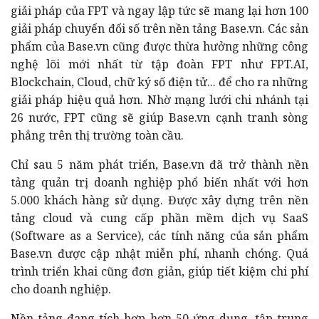
giải pháp của FPT và ngay lập tức sẽ mang lại hơn 100
giải pháp chuyển đổi số trên nền tảng Base.vn. Các sản
phẩm của Base.vn cũng được thừa hưởng những công
nghệ lõi mới nhất từ tập đoàn FPT như FPT.AI,
Blockchain, Cloud, chữ ký số điện tử... để cho ra những
giải pháp hiệu quả hơn.
Nhờ mạng lưới chi nhánh tại
26 nước, FPT cũng sẽ giúp Base.vn cạnh tranh sòng
phẳng trên thị trường toàn cầu.
Chỉ sau 5 năm phát triển, Base.vn đã trở thành nền
tảng quản trị doanh nghiệp phổ biến nhất với hơn
5.000 khách hàng sử dụng.
Được xây dựng trên nền
tảng cloud và cung cấp phần mềm dịch vụ SaaS
(Software as a Service), các tính năng của sản phẩm
Base.vn được cập nhật miễn phí, nhanh chóng. Quá
trình triển khai cũng đơn giản, giúp tiết kiệm chi phí
cho doanh nghiệp.
Nền tảng đang tích hợp hơn 50 ứng dụng, tập trung