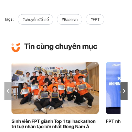
Tags:
#chuyển đổi số
#Base.vn
#FPT
Tin cùng chuyên mục
Sinh viên FPT giành Top 1 tại hackathon
FPT nhận bằ
trí tuệ nhân tạo lớn nhất Đông Nam Á