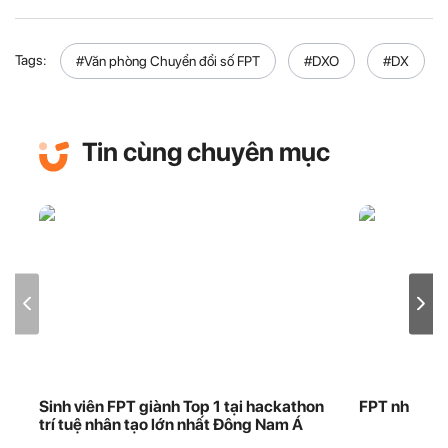
Tags:
#Văn phòng Chuyển đổi số FPT
#DXO
#DX
Tin cùng chuyên mục
Sinh viên FPT giành Top 1 tại hackathon
FPT nhận bằ
trí tuệ nhân tạo lớn nhất Đông Nam Á