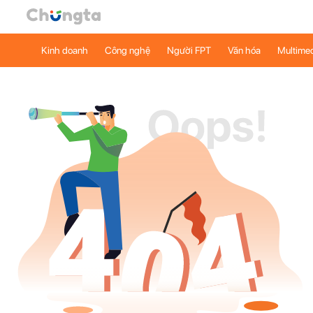
Kinh doanh
Công nghệ
Người FPT
Văn hóa
Multime