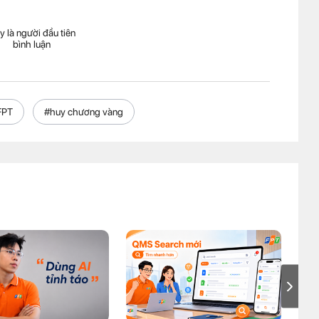
y là người đầu tiên
bình luận
FPT
#huy chương vàng