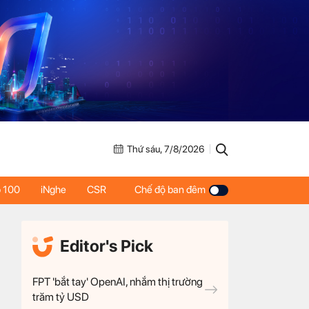
Thứ sáu, 7/8/2026
 100
iNghe
CSR
Chế độ ban đêm
Editor's Pick
FPT 'bắt tay' OpenAI, nhắm thị trường
trăm tỷ USD