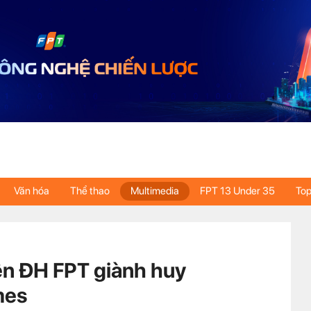
Văn hóa
Thể thao
Multimedia
FPT 13 Under 35
Top
iên ĐH FPT giành huy
mes