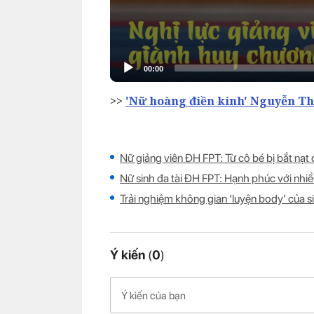
>>
'Nữ hoàng điền kinh' Nguyễn T
Nữ giảng viên ĐH FPT: Từ cô bé bị bắt n
Nữ sinh đa tài ĐH FPT: Hạnh phúc với nhiề
Trải nghiệm không gian ‘luyện body’ của s
Ý kiến
(
0
)