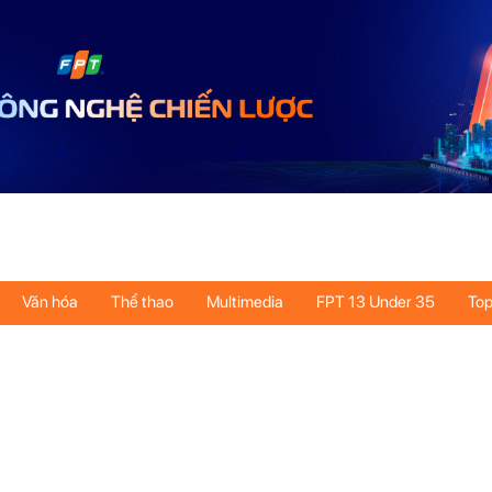
Văn hóa
Thể thao
Multimedia
FPT 13 Under 35
Top