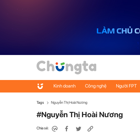
Kinh doanh
Công nghệ
Người FPT
Tags
Nguyễn Thị Hoài Nương
#Nguyễn Thị Hoài Nương
Chia sẻ: