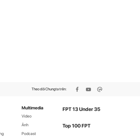
Theo dõi Chungta trên:
Multimedia
FPT 13 Under 35
Video
Ảnh
Top 100 FPT
ng
Podcast