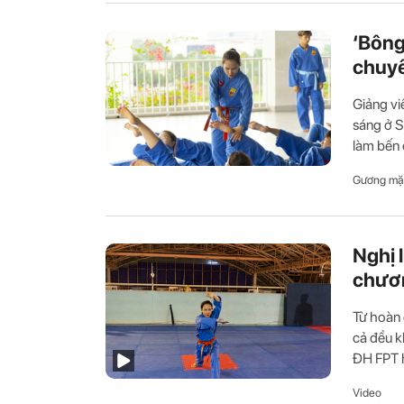
‘Bông
chuyê
Giảng vi
sáng ở S
làm bến đ
Gương mặ
Nghị 
chươ
Từ hoàn 
cả đều k
ĐH FPT h
Video