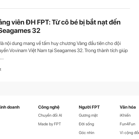
ảng viên ĐH FPT: Từ cô bé bị bắt nạt đến
Seagames 32
 là nội dung mang về tấm huy chương Vàng đầu tiên cho đội
yền Vovinam Việt Nam tại Seagames 32. Trong thành tích giúp
...
t
inh doanh
Công nghệ
Người FPT
Văn hóa
Chuyển đổi AI
Gương mặt
iKhiến
Made by FPT
Đời sống
Fun4Fun
Góc nhìn
Vì cộng đồ