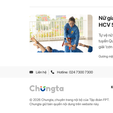
Nữ gi
HCV 
Tự vệ nữ
tuyển Qu
giải ‘cơn 
Gương mặ
Liên hệ
Hotline: 024 7300 7300
K
© 2026 Chungta, chuyên trang nội bộ của Tập đoàn FPT.
Chungta giữ bản quyền nội dung trên website này.