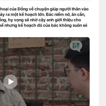
 thoại của Đồng về chuyện giúp người thân vào
 nảy ra một kế hoạch lớn. Bác niềm nở, ân cần,
ng, hy vọng sẽ nhờ cậy anh giới thiệu cho
Thế nhưng kế hoạch đó của bác không suôn sẻ