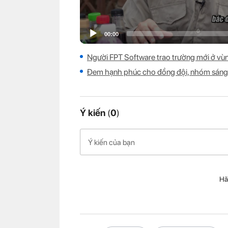
Người FPT Software trao trường mới ở v
Đem hạnh phúc cho đồng đội, nhóm sáng k
Ý kiến
(
0
)
Hã