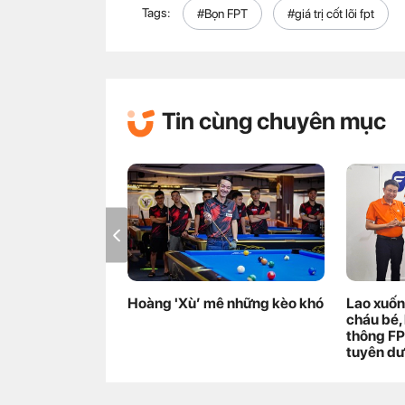
Tags:
#Bọn FPT
#giá trị cốt lõi fpt
Tin cùng chuyên mục
Hoàng 'Xù’ mê những kèo khó
Lao xuố
cháu bé, 
thông FP
tuyên d