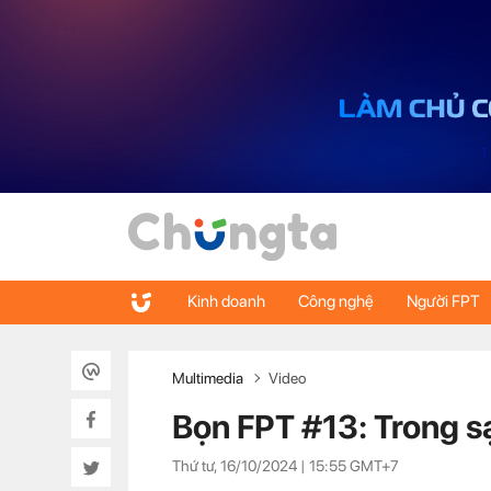
Kinh doanh
Công nghệ
Người FPT
Multimedia
Video
Bọn FPT #13: Trong s
Thứ tư, 16/10/2024 |
15:55
GMT+7