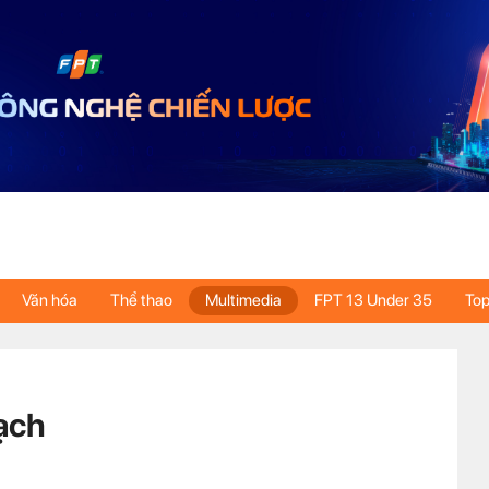
Văn hóa
Thể thao
Multimedia
FPT 13 Under 35
Top
ạch