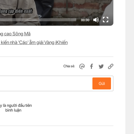
ùng cao Sông Mã
iến nhà 'Cáo' ẵm giải Vàng iKhiến
Chia sẻ:
Gửi
y là người đầu tiên
bình luận