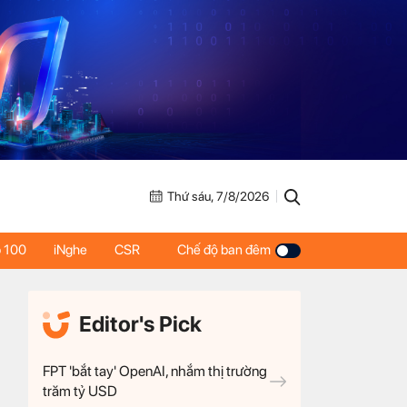
Thứ sáu, 7/8/2026
 100
iNghe
CSR
Chế độ ban đêm
Editor's Pick
FPT 'bắt tay' OpenAI, nhắm thị trường
trăm tỷ USD