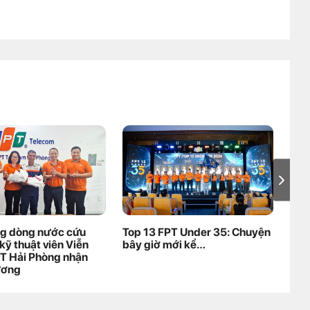
ng dòng nước cứu
Top 13 FPT Under 35: Chuyện
Khó
kỹ thuật viên Viễn
bây giờ mới kể…
'hú
T Hải Phòng nhận
đoà
ương