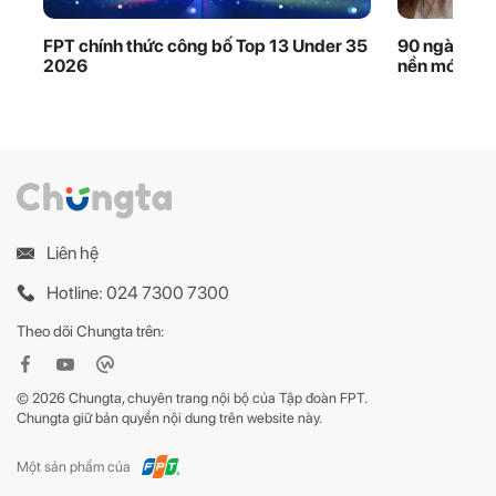
FPT chính thức công bố Top 13 Under 35
90 ngày thầ
2026
nền móng dữ
Liên hệ
Hotline: 024 7300 7300
Theo dõi Chungta trên:
© 2026 Chungta, chuyên trang nội bộ của Tập đoàn FPT.
Chungta giữ bản quyền nội dung trên website này.
Một sản phẩm của