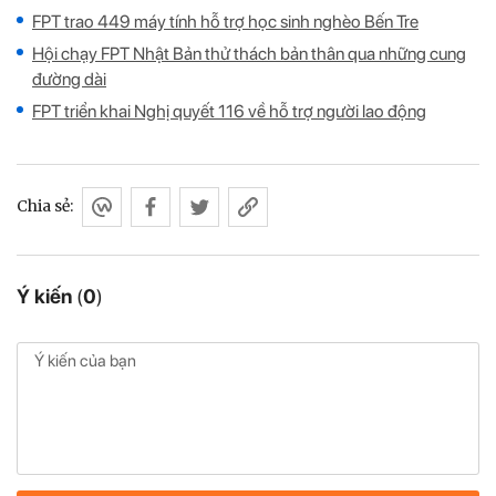
FPT trao 449 máy tính hỗ trợ học sinh nghèo Bến Tre
Hội chạy FPT Nhật Bản thử thách bản thân qua những cung
đường dài
FPT triển khai Nghị quyết 116 về hỗ trợ người lao động
Chia sẻ:
Ý kiến
(
0
)