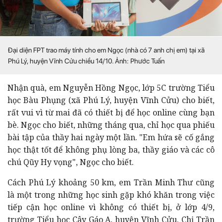
Đại diện FPT trao máy tính cho em Ngọc (nhà có 7 anh chị em) tại xã
Phú Lý, huyện Vĩnh Cửu chiều 14/10. Ảnh: Phước Tuấn
Nhận quà, em Nguyễn Hồng Ngọc, lớp 5C trường Tiểu
học Bàu Phụng (xã Phú Lý, huyện Vĩnh Cửu) cho biết,
rất vui vì từ mai đã có thiết bị để học online cùng bạn
bè. Ngọc cho biết, những tháng qua, chỉ học qua phiếu
bài tập của thầy hai ngày một lần. "Em hứa sẽ cố gắng
học thật tốt để không phụ lòng ba, thầy giáo và các cô
chú Qũy Hy vọng", Ngọc cho biết.
Cách Phú Lý khoảng 50 km, em Trần Minh Thư cũng
là một trong những học sinh gặp khó khăn trong việc
tiếp cận học online vì không có thiết bị, ở lớp 4/9,
trường Tiểu học Cây Gáo A, huyện Vĩnh Cửu. Chị Trần