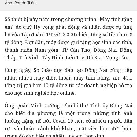
Ảnh: Phước Tuấn.
Số thiết bị này nằm trong chương trình "Máy tính tặng
em" do quỹ Hy vọng phát động và nhận được sự ủng
hộ của Tập đoàn FPT với 3.300 chiếc, tổng số tiền hơn 8
tỷ đồng. Đợt đầu, máy được gửi tặng học sinh các tỉnh,
thành miền Nam gồm: TP Cần Thơ, Đồng Nai, Đồng
Tháp, Trà Vinh, Tây Ninh, Bến Tre, Bà Rịa - Vũng Tàu.
Cùng ngày, Sở Giáo dục đào tạo Đồng Nai cũng tiếp
nhận nhiều máy điện thoại, máy tính bảng, sim 4G...
tổng trị giá hơn 10 tỷ đồng từ các doanh nghiệp hỗ trợ
cho học sinh nghèo học online.
Ông Quản Minh Cường, Phó bí thư Tỉnh ủy Đồng Nai
cho biết địa phương là một trong những tỉnh ảnh
hưởng nặng nề bởi Covid-19 nên có nhiều người dân
rơi vào hoàn cảnh khó khăn, mất việc làm, đứt bữa,
trong đó đặc biệt có nhiều trẻ em, học sinh.