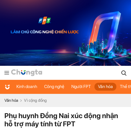
Kinh doanh
Công nghệ
Người FPT
Văn hóa
Thể t
Văn hóa
Vì cộng đồng
Phụ huynh Đồng Nai xúc động nhận
hỗ trợ máy tính từ FPT