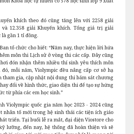
 môn Khoa học tự nhiên có 578 học sinh lớp 9 xuất
uyến khích theo đó cũng tăng lên với 2258 giải
 và 12.358 giải Khuyến khích. Tổng giá trị giải
là gần 1 tỉ đồng.
 Ban tổ chức cho biết: “Năm nay, thực hiện lời hứa
thêm môn thi Lịch sử ở vòng thi các cấp. Đây cũng
chơi đón nhận thêm nhiều thí sinh yêu thích môn
h đó, mỗi năm, Violympic đều nâng cấp cơ sở hạ
h tham gia, cập nhật nội dung thi bám sát chương
hay đổi về hình thức, giao diện thi để tạo sự hứng
ức từ phía các em học sinh.”
ình Violympic quốc gia năm học 2023 - 2024 cũng
 nhân tố mới trong hệ sinh thái các tiện ích giáo
 triển. Tại buổi lễ ra mắt, đại diện Viostore cho
 kỹ lưỡng, đến nay, hệ thống đã hoàn thiện và sẽ