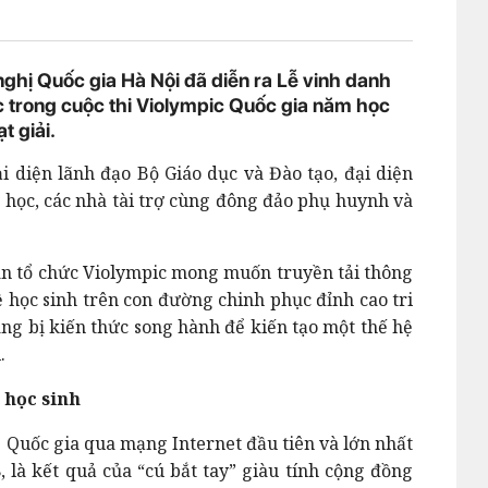
nghị Quốc gia Hà Nội đã diễn ra Lễ vinh danh
sắc trong cuộc thi Violympic Quốc gia năm học
t giải.
i diện lãnh đạo Bộ Giáo dục và Đào tạo, đại diện
g học, các nhà tài trợ cùng đông đảo phụ huynh và
an tổ chức Violympic mong muốn truyền tải thông
 học sinh trên con đường chinh phục đỉnh cao tri
ang bị kiến thức song hành để kiến tạo một thế hệ
.
u học sinh
ấp Quốc gia qua mạng Internet đầu tiên và lớn nhất
 là kết quả của “cú bắt tay” giàu tính cộng đồng