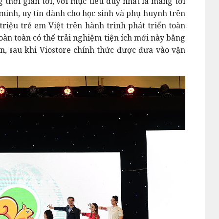
g thời gian tới, với mục tiêu duy nhất là mang tới
 minh, uy tín dành cho học sinh và phụ huynh trên
iệu trẻ em Việt trên hành trình phát triển toàn
oàn toàn có thể trải nghiệm tiện ích mới này bằng
vn, sau khi Viostore chính thức được đưa vào vận