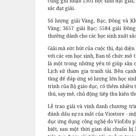
cũng ghi nhận 1301 học sinh đạt giải;
sắc đạt giải.
Số lượng giải Vàng, Bạc, Đồng và Kh
Vàng; 3657 giải Bạc; 5584 giải Đồng
thưởng dành cho các học sinh xuất sắc 
Giải mã sức hút của cuộc thi, đại diện
với các em học sinh, Ban tổ chức mở 
là một trong những yếu tố giúp sân 
Lịch sử tham gia tranh tài. Bên cạn
tầng để đáp ứng số lượng lớn học sin
trình của Bộ giáo dục, có thêm nhiều t
thú, say mê, chủ động tiếp thu kiến th
Lễ trao giải và vinh danh chương tr
đánh dấu sự ra mắt của Viostore - một
dục ứng dụng công nghệ do VioEdu phát
biết, sau một thời gian dài chuẩn bị