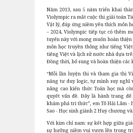
Năm 2013, sau 5 năm triển khai thàn
Violympic ra mắt cuộc thi giải toán 
Vật lý, đáp ứng niềm yêu thích môn h
– 2024, Violympic tiếp tục có thêm mô
tuyến này với mong muốn hoàn thiện h
môn học truyền thông như tiếng Việt,
tiếng Việt và lịch sử nước nhà dựa tr
Đồng thời, bổ sung và hoàn thiện các k
“Mỗi lần luyện thi và tham gia thi 
năng tư duy logic, tự mình suy nghĩ 
nâng cao kiến thức Toán học mà còn
quyết vấn đề. Đây là hành trang để
khám phá tri thức”, em Tô Hải Lâm - 
Sao - Học sinh giành 2 Huy chương và
Với kim chỉ nam: sự kết hợp giữa giá
sự hưởng niềm vui vươn lên trong trí