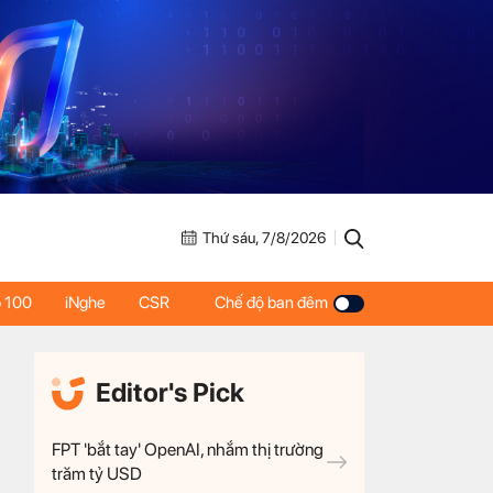
Thứ sáu, 7/8/2026
 100
iNghe
CSR
Chế độ ban đêm
Editor's Pick
FPT 'bắt tay' OpenAI, nhắm thị trường
trăm tỷ USD