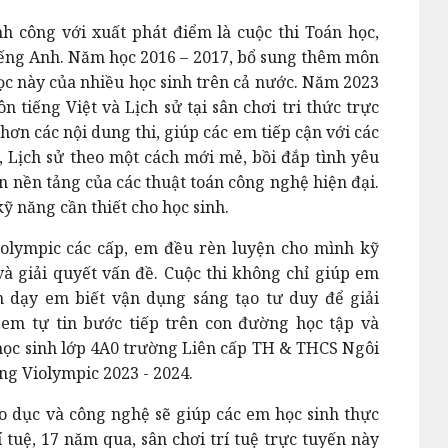
h công với xuất phát điểm là cuộc thi Toán học,
Tiếng Anh. Năm học 2016 – 2017, bổ sung thêm môn
ọc này của nhiều học sinh trên cả nước. Năm 2023
n tiếng Việt và Lịch sử tại sân chơi tri thức trực
ơn các nội dung thi, giúp các em tiếp cận với các
 Lịch sử theo một cách mới mẻ, bồi đắp tình yêu
ên nền tảng của các thuật toán công nghệ hiện đại.
ỹ năng cần thiết cho học sinh.
Violympic các cấp, em đều rèn luyện cho mình kỹ
và giải quyết vấn đề. Cuộc thi không chỉ giúp em
 dạy em biết vận dụng sáng tạo tư duy để giải
 em tự tin bước tiếp trên con đường học tập và
học sinh lớp 4A0 trường Liên cấp TH & THCS Ngôi
ng Violympic 2023 - 2024.
o dục và công nghệ sẽ giúp các em học sinh thực
 tuệ, 17 năm qua, sân chơi trí tuệ trực tuyến này