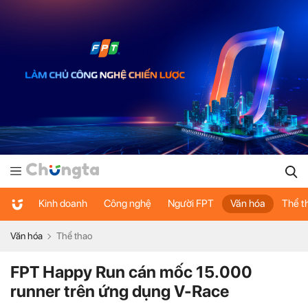
Kinh doanh
Công nghệ
Người FPT
Văn hóa
Thể t
Văn hóa
Thể thao
FPT Happy Run cán mốc 15.000
runner trên ứng dụng V-Race