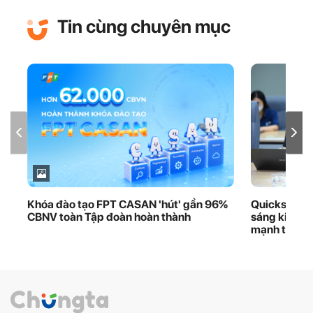
Tin cùng chuyên mục
Khóa đào tạo FPT CASAN 'hút' gần 96%
Quickshare 
CBNV toàn Tập đoàn hoàn thành
sáng kiến iK
mạnh thươn