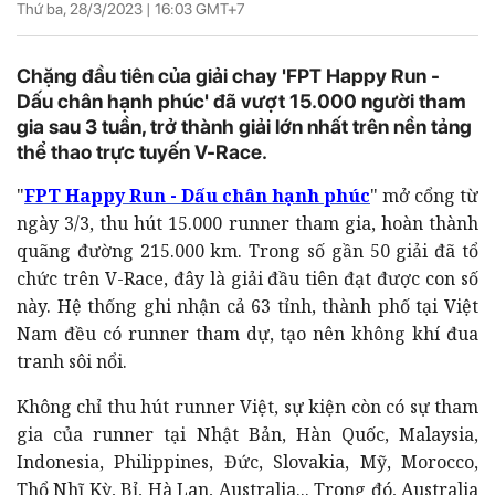
Thứ ba, 28/3/2023 |
16:03
GMT+7
Chặng đầu tiên của giải chay 'FPT Happy Run -
Dấu chân hạnh phúc' đã vượt 15.000 người tham
gia sau 3 tuần, trở thành giải lớn nhất trên nền tảng
thể thao trực tuyến V-Race.
"
FPT Happy Run - Dấu chân hạnh phúc
" mở cổng từ
ngày 3/3, thu hút 15.000 runner tham gia, hoàn thành
quãng đường 215.000 km. Trong số gần 50 giải đã tổ
chức trên V-Race, đây là giải đầu tiên đạt được con số
này. Hệ thống ghi nhận cả 63 tỉnh, thành phố tại Việt
Nam đều có runner tham dự, tạo nên không khí đua
tranh sôi nổi.
Không chỉ thu hút runner Việt, sự kiện còn có sự tham
gia của runner tại Nhật Bản, Hàn Quốc, Malaysia,
Indonesia, Philippines, Đức, Slovakia, Mỹ, Morocco,
Thổ Nhĩ Kỳ, Bỉ, Hà Lan, Australia... Trong đó, Australia