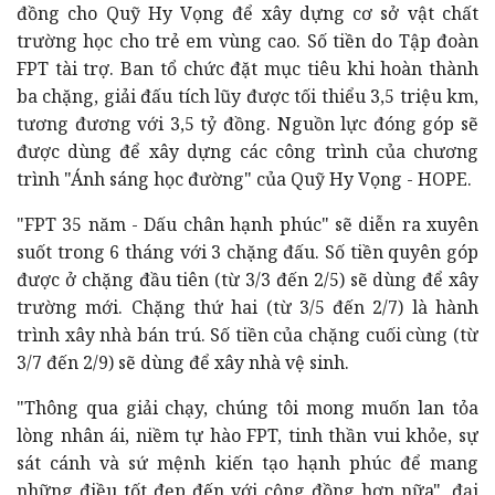
đồng cho Quỹ Hy Vọng để xây dựng cơ sở vật chất
trường học cho trẻ em vùng cao. Số tiền do Tập đoàn
FPT tài trợ. Ban tổ chức đặt mục tiêu khi hoàn thành
ba chặng, giải đấu tích lũy được tối thiểu 3,5 triệu km,
tương đương với 3,5 tỷ đồng. Nguồn lực đóng góp sẽ
được dùng để xây dựng các công trình của chương
trình "Ánh sáng học đường" của Quỹ Hy Vọng - HOPE.
"FPT 35 năm - Dấu chân hạnh phúc" sẽ diễn ra xuyên
suốt trong 6 tháng với 3 chặng đấu. Số tiền quyên góp
được ở chặng đầu tiên (từ 3/3 đến 2/5) sẽ dùng để xây
trường mới. Chặng thứ hai (từ 3/5 đến 2/7) là hành
trình xây nhà bán trú. Số tiền của chặng cuối cùng (từ
3/7 đến 2/9) sẽ dùng để xây nhà vệ sinh.
"Thông qua giải chạy, chúng tôi mong muốn lan tỏa
lòng nhân ái, niềm tự hào FPT, tinh thần vui khỏe, sự
sát cánh và sứ mệnh kiến tạo hạnh phúc để mang
những điều tốt đẹp đến với cộng đồng hơn nữa", đại