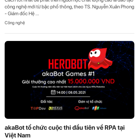
công nghệ mới từ bậc phổ thông, theo TS. Nguyễn Xuân Phong
- Giám đốc Hệ ...
Công nghệ
akaBot tổ chức cuộc thi đầu tiên về RPA tại
Việt Nam