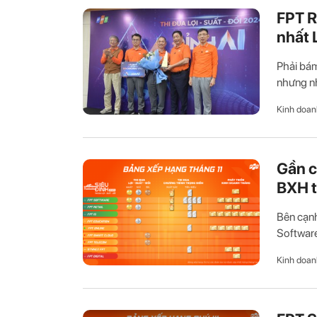
FPT R
nhất 
Phải bám
nhưng nh
Kinh doan
Gần c
BXH t
Bên cạnh
Software,
Kinh doan