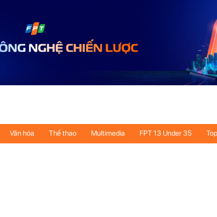
Văn hóa
Thể thao
Multimedia
FPT 13 Under 35
Top