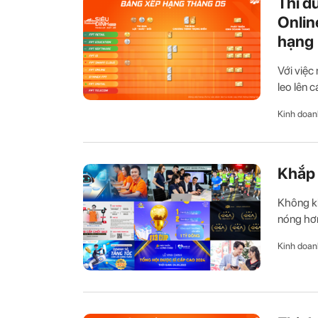
Thi đ
Onlin
hạng
Với việc
leo lên c
Kinh doan
Khắp 
Không kh
nóng hơn
Kinh doan