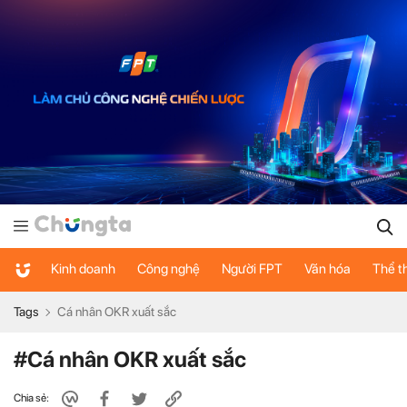
Kinh doanh
Công nghệ
Người FPT
Văn hóa
Thể t
Tags
Cá nhân OKR xuất sắc
#Cá nhân OKR xuất sắc
Chia sẻ: