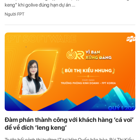
keng” khi golive đúng hạn dự án ...
Người FPT
Đàm phán thành công với khách hàng ‘cá voi’
để về đích ‘leng keng’
Trước bối cảnh thị trường IT tại Hàn Quốc bão hòa, Bùi Thị Kiều