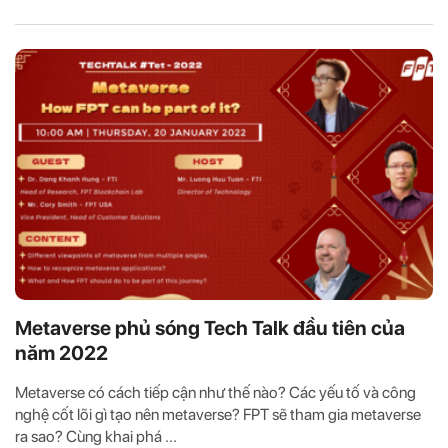
Metaverse phủ sóng Tech Talk đầu tiên của
năm 2022
Metaverse có cách tiếp cận như thế nào? Các yếu tố và công
nghệ cốt lõi gì tạo nên metaverse? FPT sẽ tham gia metaverse
ra sao? Cùng khai phá ...