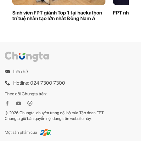
Sinh viên FPT giành Top 1 tại hackathon
FPT nhận bằ
trí tuệ nhân tạo lớn nhất Đông Nam Á
Liên hệ
Hotline: 024 7300 7300
Theo dõi Chungta trên:
© 2026 Chungta, chuyên trang nội bộ của Tập đoàn FPT.
Chungta giữ bản quyền nội dung trên website này.
Một sản phẩm của