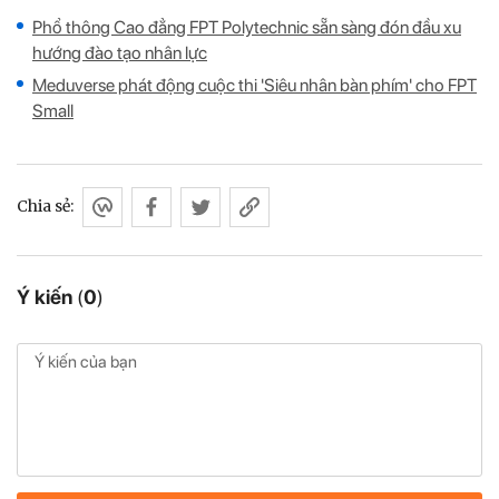
Phổ thông Cao đẳng FPT Polytechnic sẵn sàng đón đầu xu
hướng đào tạo nhân lực
Meduverse phát động cuộc thi 'Siêu nhân bàn phím' cho FPT
Small
Chia sẻ:
Ý kiến
(
0
)