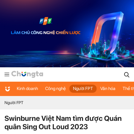
Kinh doanh
Công nghệ
Người FPT
Văn hóa
Thể t
Người FPT
Swinburne Việt Nam tìm được Quán
quân Sing Out Loud 2023