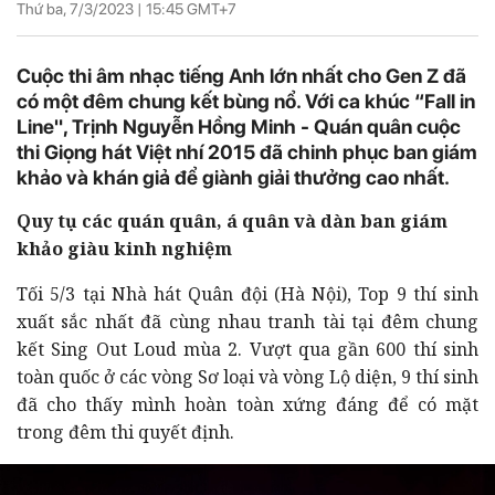
Thứ ba, 7/3/2023 |
15:45
GMT+7
Cuộc thi âm nhạc tiếng Anh lớn nhất cho Gen Z đã
có một đêm chung kết bùng nổ. Với ca khúc “Fall in
Line", Trịnh Nguyễn Hồng Minh - Quán quân cuộc
thi Giọng hát Việt nhí 2015 đã chinh phục ban giám
khảo và khán giả để giành giải thưởng cao nhất.
Quy tụ các quán quân, á quân và dàn ban giám
khảo giàu kinh nghiệm
Tối 5/3 tại Nhà hát Quân đội (Hà Nội), Top 9 thí sinh
xuất sắc nhất đã cùng nhau tranh tài tại đêm chung
kết Sing Out Loud mùa 2. Vượt qua gần 600 thí sinh
toàn quốc ở các vòng Sơ loại và vòng Lộ diện, 9 thí sinh
đã cho thấy mình hoàn toàn xứng đáng để có mặt
trong đêm thi quyết định.