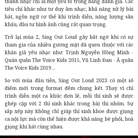
thanh nhạc chỉ là một yếu tố trong bảng đánh giá. Các
tiêu chí khác như tư duy âm nhạc, khả năng xử lý bài
hát, ngôn ngữ cơ thể khi trình diễn, năng lượng sân
khấu, đầu tư hình ảnh cũng rất quan trọng.
Trở lại mùa 2, Sing Out Loud gây bất ngờ khi có sự
tham gia của nhiều gương mặt đã quen thuộc với các
khán giả yêu nhạc như: Trịnh Nguyễn Hồng Minh -
Quán quân The Voice Kids 2015, Vũ Linh Đan - Á quân
The Voice Kids 2019…
So với mùa đầu tiên, Sing Out Loud 2023 có một số
điểm mới trong format đêm chung kết. Thay vì chỉ
trình diễn một ca khúc đơn lẻ, mỗi thí sinh sẽ được
ghép cặp với 2 thí sinh khác trong bài thi nhóm. Sự
sắp xếp này không chỉ giúp thí sinh khoe được giọng
ca nội lực mà còn thể hiện được khả năng bè phối, hoà
giọng khi hát cùng nhau.