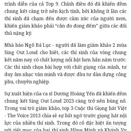
trình diễn của cả Top 9. Chính điều đó đã khiến đêm
chung kết càng trở nên kịch tính, bởi không ít lần các
thí sinh đã chạm đến được cảm xúc của người xem,
khiến giám khảo phải “cân đo đong đếm” giữa các đối
thủ nặng ký.
Nhà báo Ngô Bá Lục - người đã làm giám khảo 2 mùa
Sing Out Loud cho biết, các thí sinh của vòng chung
kết năm nay có chất lượng nổi bật hơn hẳn năm trước.
Các thí sinh chọn bài hợp với chất giọng của mình, tư
duy âm nhạc văn minh và được đầu tư dàn dựng công
phu, chuyên nghiệp.
Sự xuất hiện của ca sĩ Dương Hoàng Yến đã khiến đêm
chung kết Sing Out Loud 2023 càng trở nên bùng nổ.
Trong vai trò giám khảo, top 3 Cuộc thi Giọng hát Việt
- The Voice 2013 chia sẻ sự bất ngờ trước giọng hát nội
lực của nhiều thí sinh. Trong đó cô đặc biệt ấn tượng
với tiết mục của hai thí sinh Hồng Minh và Khánh Vy