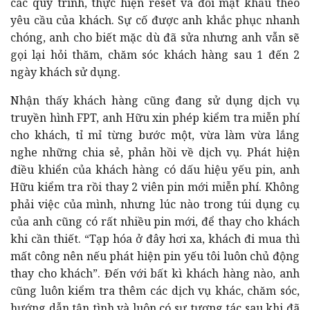
các quy trình, thực hiện reset và đổi mật khẩu theo
yêu cầu của khách.
Sự cố được anh khắc phục nhanh
chóng, anh cho biết mặc dù đã sửa nhưng anh vẫn sẽ
gọi lại hỏi thăm, chăm sóc khách hàng sau 1 đến 2
ngày khách sử dụng.
Nhận thấy khách hàng cũng đang sử dụng dịch vụ
truyền hình FPT, anh Hữu xin phép kiểm tra miễn phí
cho khách, tỉ mỉ từng bước một, vừa làm vừa lắng
nghe những chia sẻ, phản hồi về dịch vụ. Phát hiện
đ
iều khiển của khách hàng có dấu hiệu yếu pin, anh
Hữu kiểm tra rồi thay 2 viên pin mới miễn phí. Không
phải việc của mình, nhưng lúc nào trong túi dụng cụ
của anh cũng có rất nhiều pin mới, để thay cho khách
khi cần thiết. “Tạp hóa ở đây hơi xa, khách đi mua thì
mất công nên nếu phát hiện pin yếu tôi luôn chủ động
thay cho khách”. Đến với bất kì khách hàng nào, anh
cũng luôn kiểm tra thêm các dịch vụ khác, chăm sóc,
hướng dẫn tận tình và luôn có sự tương tác sau khi đã