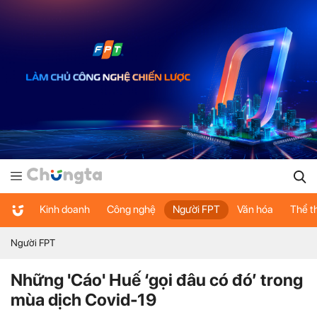
Kinh doanh
Công nghệ
Người FPT
Văn hóa
Thể t
Người FPT
Những 'Cáo' Huế ‘gọi đâu có đó’ trong
mùa dịch Covid-19