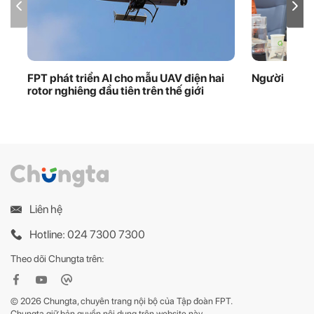
FPT phát triển AI cho mẫu UAV điện hai
Người ‘giữ 
rotor nghiêng đầu tiên trên thế giới
Liên hệ
Hotline: 024 7300 7300
Theo dõi Chungta trên:
© 2026 Chungta, chuyên trang nội bộ của Tập đoàn FPT.
Chungta giữ bản quyền nội dung trên website này.