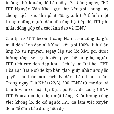
buồng khử khuẩn, đồ bảo hộ y tế… Cùng ngày, CEO
FPT Nguyễn Văn Khoa gửi thư kêu gọi chung tay
chống dịch. Sau thư phát động, anh trở thành một
trong những người đầu tiên ủng hộ, tiếp đó, FPT ghi
nhận đóng góp của các lãnh đạo và CBNV.
Chủ tịch FPT Telecom Hoàng Nam Tiến cũng đã gửi
mail đến lãnh đạo nhà 'Cáo', kêu gọi 100% tinh thần
ủng hộ tự nguyện. Ngay lập tức lời kêu gọi được
hưởng ứng. Bên cạnh việc quyên tiền ủng hộ, người
FPT tích cực dọn dẹp khu cách ly tại Đại học FPT,
Hòa Lạc (Hà Nội) để kịp bàn giao, giúp nhà nước giải
quyết bài toán nơi cách ly đảm bảo tiêu chuẩn.
Trong ngày Chủ Nhật (22/3), 300 CBNV từ các đơn vị
thành viên có mặt tại Đại học FPT, để cùng CBNV
FPT Education dọn dẹp mặt bằng. Khối lượng công
việc khổng lồ, do đó người FPT đã làm việc xuyên
đêm để đảm bảo đúng tiến độ.