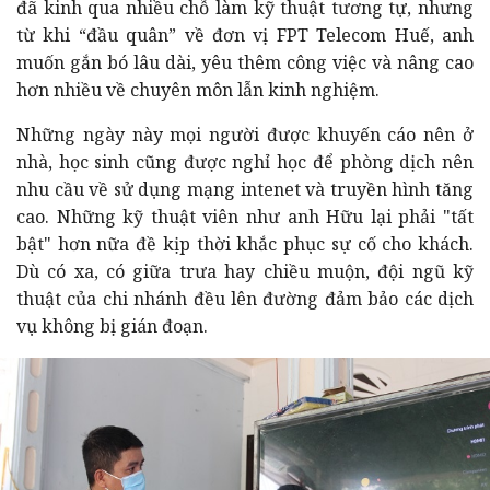
đã kinh qua nhiều chỗ làm kỹ thuật tương tự, nhưng
từ khi “đầu quân” về đơn vị FPT Telecom Huế, anh
muốn gắn bó lâu dài, yêu thêm công việc và nâng cao
hơn nhiều về chuyên môn lẫn kinh nghiệm.
Những ngày này mọi người được khuyến cáo nên ở
nhà, học sinh cũng được nghỉ học để phòng dịch nên
nhu cầu về sử dụng mạng intenet và truyền hình tăng
cao. Những kỹ thuật viên như anh Hữu lại phải "tất
bật" hơn nữa đề kịp thời khắc phục sự cố cho khách.
Dù có xa, có giữa trưa hay chiều muộn, đội ngũ kỹ
thuật của chi nhánh đều lên đường đ
ảm bảo các dịch
vụ không bị gián đoạn.