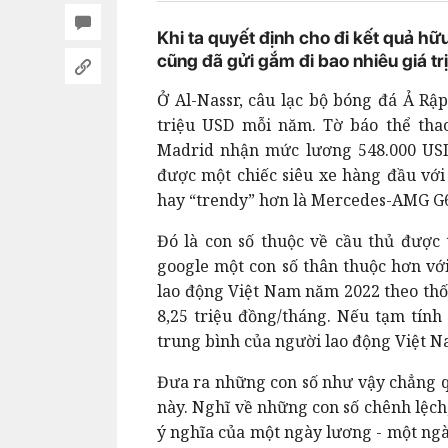
Khi ta quyết định cho đi kết quả hữ
cũng đã gửi gắm đi bao nhiêu giá tr
Ở Al-Nassr, câu lạc bộ bóng đá Ả Rập
triệu USD mỗi năm. Tờ báo thể th
Madrid nhận mức lương 548.000 USD 
được một chiếc siêu xe hàng đầu với
hay “trendy” hơn là Mercedes-AMG G
Đó là con số thuộc về cầu thủ được t
google một con số thân thuộc hơn v
lao động Việt Nam năm 2022 theo thố
8,25 triệu đồng/tháng. Nếu tạm tính
trung bình của người lao động Việt N
Đưa ra những con số như vậy chẳng qu
này. Nghĩ về những con số chênh lệch
ý nghĩa của một ngày lương - một ngà