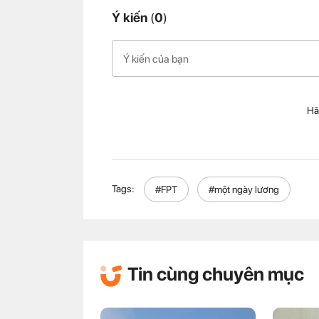
Ý kiến
(
0
)
Hã
Tags:
#FPT
#một ngày lương
Tin cùng chuyên mục