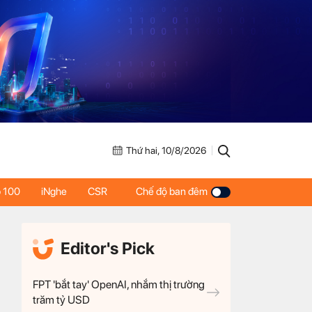
Thứ hai, 10/8/2026
 100
iNghe
CSR
Chế độ ban đêm
Editor's Pick
FPT 'bắt tay' OpenAI, nhắm thị trường
trăm tỷ USD