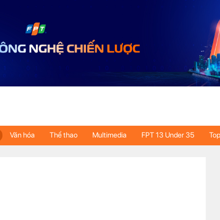
Văn hóa
Thể thao
Multimedia
FPT 13 Under 35
Top