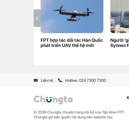
FPT hợp tác đối tác Hàn Quốc
Người ‘g
phát triển UAV thế hệ mới
Synnex 
Liên hệ
Hotline: 024 7300 7300
K
© 2026 Chungta, chuyên trang nội bộ của Tập đoàn FPT.
Chungta giữ bản quyền nội dung trên website này.