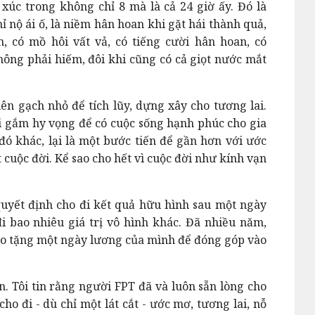
 xúc trong không chỉ 8 mà là cả 24 giờ ấy. Đó là
ỉ nộ ái ố, là niềm hân hoan khi gặt hái thành quả,
m, có mồ hôi vất vả, có tiếng cười hân hoan, có
ông phải hiếm, đôi khi cũng có cả giọt nước mắt
iên gạch nhỏ để tích lũy, dựng xây cho tương lai.
ửi gắm hy vọng để có cuộc sống hạnh phúc cho gia
đó khác, lại là một bước tiến để gần hơn với ước
 cuộc đời. Kể sao cho hết vì cuộc đời như kính vạn
quyết định cho đi kết quả hữu hình sau một ngày
i bao nhiêu giá trị vô hình khác. Đã nhiều năm,
ao tặng một ngày lương của mình để đóng góp vào
n. Tôi tin rằng người FPT đã và luôn sẵn lòng cho
cho đi - dù chỉ một lát cắt - ước mơ, tương lai, nỗ