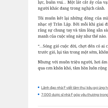
lực, buồn vui… Một lát cắt ấy của v
người khác đang trong nghịch cảnh.
Tôi muốn kết lại những dòng của mìn
nhạc sỹ Trần Lập. Bởi mỗi khi giai đ
rằng sự chung tay và tấm lòng sẵn s
manh của cuộc sống này như thế nào.
“…Sóng gió cuộc đời, chợt đến có ai 
trước gió, lụi tàn trong một sớm, khôn
Nhưng với muôn triệu người, hơi ấm 
qua cơn khốn khó, tâm hồn luôn rộng
Lãnh đạo nhà F viết tâm thư, kêu gọi ủng
7.000 dược sĩ nhà F góp yêu thương trong