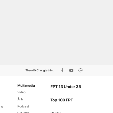
 nhận bằng khen của Bộ
Hoàng 'Xù’ mê những kèo khó
g an
Theo dõi Chungta trên:
Multimedia
FPT 13 Under 35
Video
Ảnh
Top 100 FPT
ng
Podcast