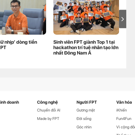
iữ nhịp’ dòng tiền
Sinh viên FPT giành Top 1 tại
FPT
FPT
hackathon trí tuệ nhân tạo lớn
Côn
nhất Đông Nam Á
inh doanh
Công nghệ
Người FPT
Văn hóa
Chuyển đổi AI
Gương mặt
iKhiến
Made by FPT
Đời sống
Fun4Fun
Góc nhìn
Vì cộng đồ