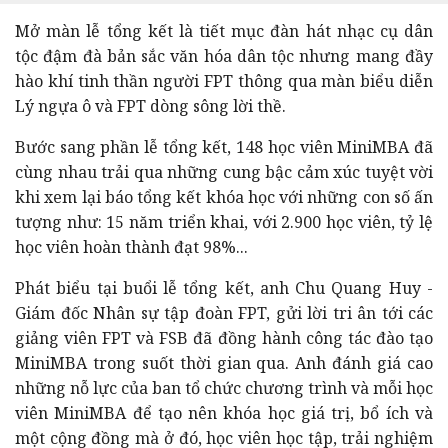
Mở màn lễ tổng kết là tiết mục đàn hát nhạc cụ dân
tộc đậm đà bản sắc văn hóa dân tộc nhưng mang đầy
hào khí tinh thần người FPT thông qua màn biểu diễn
Lý ngựa ô và FPT dòng sông lời thề.
Bước sang phần lễ tổng kết, 148 học viên MiniMBA đã
cùng nhau trải qua những cung bậc cảm xúc tuyệt vời
khi xem lại báo tổng kết khóa học với những con số ấn
tượng như: 15 năm triển khai, với 2.900 học viên, tỷ lệ
học viên hoàn thành đạt 98%...
Phát biểu tại buổi lễ tổng kết, anh Chu Quang Huy -
Giám đốc Nhân sự tập đoàn FPT, gửi lời tri ân tới các
giảng viên FPT và FSB đã đồng hành công tác đào tạo
MiniMBA trong suốt thời gian qua. Anh đánh giá cao
những nỗ lực của ban tổ chức chương trình và mỗi học
viên MiniMBA để tạo nên khóa học giá trị, bổ ích và
một cộng đồng mà ở đó, học viên học tập, trải nghiệm