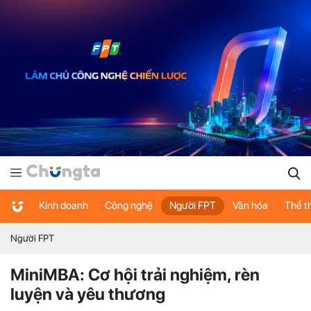
Kinh doanh
Công nghệ
Người FPT
Văn hóa
Thể t
Người FPT
MiniMBA: Cơ hội trải nghiệm, rèn
luyện và yêu thương