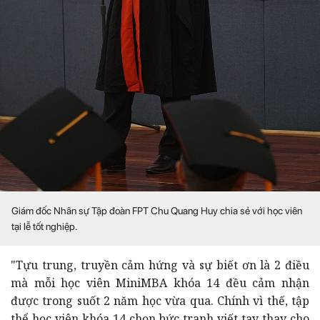
Giám đốc Nhân sự Tập đoàn FPT Chu Quang Huy chia sẻ với học viên
tại lễ tốt nghiệp.
"Tựu trung, truyền cảm hứng và sự biết ơn là 2 điều
mà mỗi học viên MiniMBA khóa 14 đều cảm nhận
được trong suốt 2 năm học vừa qua. Chính vì thế, tập
thể học viên khóa 14 chọn bức tranh viết tay thay cho