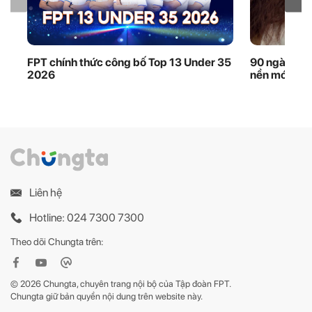
FPT chính thức công bố Top 13 Under 35
90 ngày thầ
2026
nền móng dữ
Liên hệ
Hotline: 024 7300 7300
Theo dõi Chungta trên:
© 2026 Chungta, chuyên trang nội bộ của Tập đoàn FPT.
Chungta giữ bản quyền nội dung trên website này.