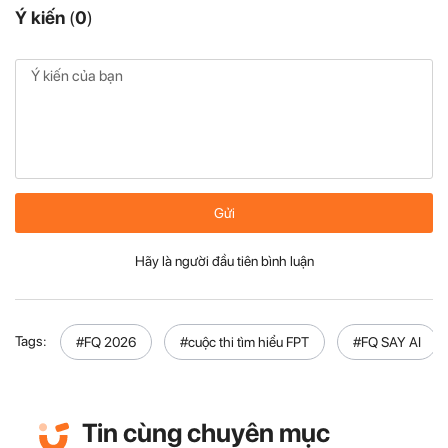
Ý kiến
(
0
)
Gửi
Hãy là người đầu tiên bình luận
Tags:
#FQ 2026
#cuộc thi tìm hiểu FPT
#FQ SAY AI
Tin cùng chuyên mục