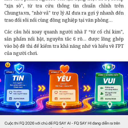
"xịn sò", từ tra cứu thông tin chuẩn chỉnh trên
Chungta.vn, "nhờ vả" trợ lý AI đưa ra gợi ý nhanh đến
trao đổi sôi nổi cùng đồng nghiệp tại văn phòng…
Các câu hỏi xoay quanh người nhà F “từ cổ chí kim”,
sản phẩm nổi bật, nguyên tắc 6 rõ… được lồng ghép
vào bộ đề thi để kiểm tra khả năng nhớ và hiểu về FPT
của người chơi.
Cuộc thi FQ 2026 với chủ đề FQ SAY AI - FQ SAY HI đang diễn ra trên