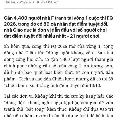
Thứ ba, 26/5/2026 |
10:42
GMT+7
Gần 4.400 người nhà F tranh tài vòng 1 cuộc thi FQ
2026, trong đó có 89 cá nhân đạt điểm tuyệt đối,
nhà Giáo dục là đơn vị dẫn đầu với số người chơi
đạt điểm tuyệt đối nhiều nhất - 21 người chơi.
9h hôm qua, cổng thi FQ 2026 mở cửa vòng 1, cộng
đồng nhà F lập tức "đứng ngồi không yên". Sau khi
đóng cổng lúc 21h, có gần 4.400 lượt người tham gia
chinh phục những câu hỏi của vòng 1. Ấn tượng hơn,
dù bộ đề bao quát loạt kiến thức từ Con người, Sản
phẩm - Dịch vụ cho đến Chiến lược, nhưng đã có tới 89
"chiến binh" xuất sắc giành điểm tuyệt đối 13/13.
Tại các đơn vị, không khí thi tài cực kỳ hăng hái. Các
"đồng đội" không ngần ngại lập hội, vừa giải đề vừa
tranh thủ "bắt sóng" kiến thức. Không chỉ dựa vào trí
nhớ siêu phàm, người F còn tận dụng triệt để bộ bí kíp