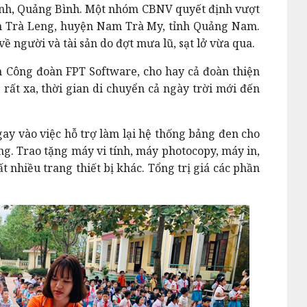
nh, Quảng Bình. Một nhóm CBNV quyết định vượt
ôn Trà Leng, huyện Nam Trà My, tỉnh Quảng Nam.
về người và tài sản do đợt mưa lũ, sạt lở vừa qua.
h Công đoàn FPT Software, cho hay cả đoàn thiện
ất xa, thời gian di chuyển cả ngày trời mới đến
gay vào việc hỗ trợ làm lại hệ thống bảng đen cho
ng. Trao tặng máy vi tính, máy photocopy, máy in,
t nhiều trang thiết bị khác. Tổng trị giá các phần