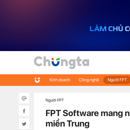
Kinh doanh
Công nghệ
Người FPT
Người FPT
FPT Software mang ni
miền Trung