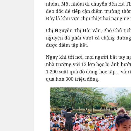
nhóm. Một nhóm di chuyển đến Hà Tĩ
đèo dốc để tiếp cận điểm trường th
Đây là khu vực chịu thiệt hại nặng nề 
Chị Nguyễn Thị Hải Vân, Phó Chủ tịc
nguyện đã phải vượt cả chặng đường r
được điểm tập kết.
Ngay khi tới nơi, mọi người bắt tay n
nhà trường với 12 lớp học bị ảnh hưở
1.200 suất quà đồ dùng học tập… và rấ
quà hơn 300 triệu đồng.