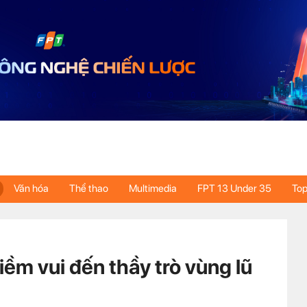
Văn hóa
Thể thao
Multimedia
FPT 13 Under 35
Top
ềm vui đến thầy trò vùng lũ