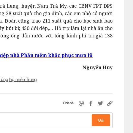
 Trà Leng, huyện Nam Trà My, các CBNV FPT DPS
ng 28 suất quà cho gia đình, các em nhỏ có người
a.
Đoàn cũng trao 211 suất quà cho học sinh bao
ây bút bi; 450 đôi dép,… Hỗ trợ làm lại nhà ăn cho
ường ống dẫn nước với tổng kinh phí trị giá 138
ghiệp nhà Phần mềm khắc phục mưa lũ
Nguyễn Huy
 ủng hộ miền Trung
Chia sẻ:
Gửi