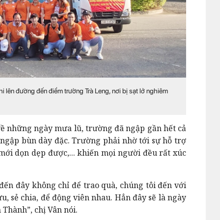
i lên đường đến điểm trường Trà Leng, nơi bị sạt lở nghiêm
 về những ngày mưa lũ, trường đã ngập gần hết cả
bị ngập bùn dày đặc. Trường phải nhờ tới sự hỗ trợ
 mới dọn dẹp được,... khiến mọi người đều rất xúc
ến đây không chỉ để trao quà, chúng tôi đến với
ưu, sẻ chia, để động viên nhau. Hẳn đây sẽ là ngày
 Thành”, chị Vân nói.