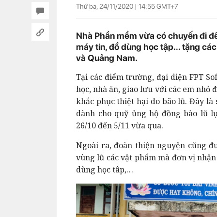
Thứ ba, 24/11/2020 |
14:55
GMT+7
Nhà Phần mềm vừa có chuyến đi đến
máy tin, đồ dùng học tập… tặng các
và Quảng Nam.
Tại các điểm trường, đại diện FPT So
học, nhà ăn, giao lưu với các em nhỏ 
khắc phục thiệt hại do bão lũ. Đây 
dành cho quỹ ủng hộ đồng bào lũ l
26/10 đến
5/11
vừa qua.
Ngoài ra, đoàn thiện nguyện cũng đư
vùng lũ các vật phẩm mà đơn vị nhận
dùng học tâp,…