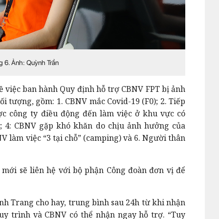
g 6. Ảnh: Quỳnh Trần
ề việc ban hành Quy định hỗ trợ CBNV FPT bị ảnh
ối tượng, gồm: 1. CBNV mắc Covid-19 (F0); 2. Tiếp
ược công ty điều động đến làm việc ở khu vực có
ng; 4: CBNV gặp khó khăn do chịu ảnh hưởng của
V làm việc “3 tại chỗ” (camping) và 6. Người thân
mới sẽ liên hệ với bộ phận Công đoàn đơn vị để
h Trang cho hay, trung bình sau 24h từ khi nhận
quy trình và CBNV có thể nhận ngay hỗ trợ. “Tuy