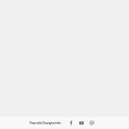
cổng đăng ký 2.000 tài
Thầy giáo dạy Hoá tự viết
ản Microsoft 365 Copilot
phần mềm cho hàng nghìn
mium miễn phí, người F
học sinh
nh tay kẻo hết
Theo dõi Chungta trên: