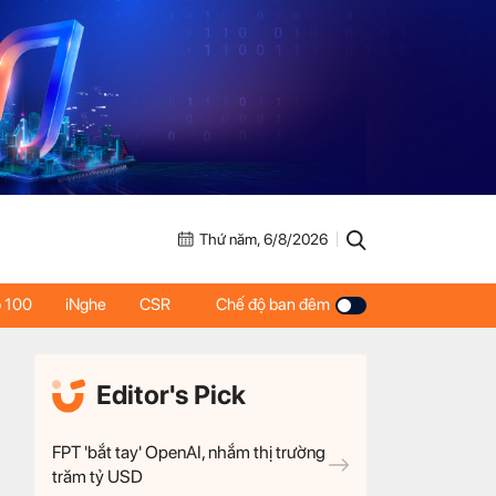
Thứ năm, 6/8/2026
 100
iNghe
CSR
Chế độ ban đêm
Editor's Pick
FPT 'bắt tay' OpenAI, nhắm thị trường
trăm tỷ USD