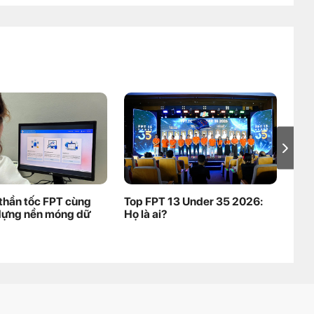
thần tốc FPT cùng
Top FPT 13 Under 35 2026:
Mở 
dựng nền móng dữ
Họ là ai?
kho
Pre
nha