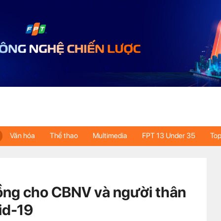
Văn hóa
Thể thao
Multimedia
FPT 13 Under 35
Top
đồng cho CBNV và người thân
id-19