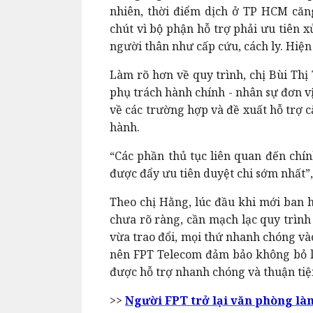
nhiên, thời điểm dịch ở TP HCM căng
chút vì bộ phận hỗ trợ phải ưu tiên 
người thân như cấp cứu, cách ly. Hiện
Làm rõ hơn về quy trình, chị Bùi Th
phụ trách hành chính - nhân sự đơn vị
về các trường hợp và đề xuất hỗ trợ 
hành.
“Các phần thủ tục liên quan đến chí
được đẩy ưu tiên duyệt chi sớm nhất”,
Theo chị Hằng, lúc đầu khi mới ban 
chưa rõ ràng, cần mạch lạc quy trình
vừa trao đổi, mọi thứ nhanh chóng và
nên FPT Telecom đảm bảo không bỏ lạ
được hỗ trợ nhanh chóng và thuận tiệ
>>
Người FPT trở lại văn phòng làm