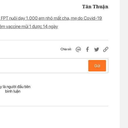
Tân Thuận
ú FPT nuôi dạy 1.000 em nhỏ mất cha, mẹ do Covid-19
tiêm vaccine mũi 1 được 14 ngày
Chia sẻ:
Gửi
y là người đầu tiên
bình luận