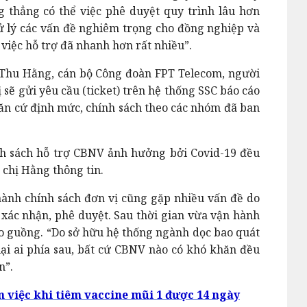
 thẳng có thể việc phê duyệt quy trình lâu hơn
xử lý các vấn đề nghiêm trọng cho đồng nghiệp và
 việc hỗ trợ đã nhanh hơn rất nhiều”.
ị Thu Hằng, cán bộ Công đoàn FPT Telecom, người
 sẽ gửi yêu cầu (ticket) trên hệ thống SSC báo cáo
căn cứ định mức, chính sách theo các nhóm đã ban
nh sách hỗ trợ CBNV ảnh hưởng bởi Covid-19 đều
 chị Hằng thông tin.
hành chính sách đơn vị cũng gặp nhiều vấn đề do
 xác nhận, phê duyệt. Sau thời gian vừa vận hành
o guồng. “Do sở hữu hệ thống ngành dọc bao quát
i ai phía sau, bất cứ CBNV nào có khó khăn đều
n”.
 việc khi tiêm vaccine mũi 1 được 14 ngày