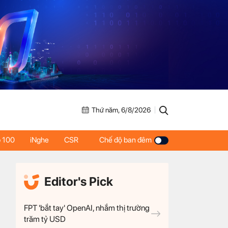
Thứ năm, 6/8/2026
 100
iNghe
CSR
Chế độ ban đêm
Editor's Pick
FPT 'bắt tay' OpenAI, nhắm thị trường
trăm tỷ USD