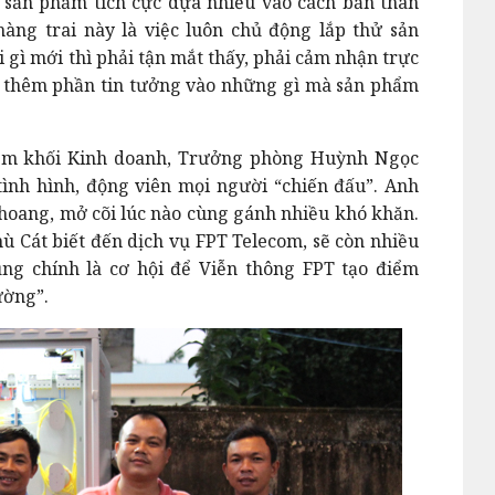
 sản phẩm tích cực dựa nhiều vào cách bản thân
 chàng trai này là việc luôn chủ động lắp thử sản
 gì mới thì phải tận mắt thấy, phải cảm nhận trực
họ thêm phần tin tưởng vào những gì mà sản phẩm
em khối Kinh doanh, Trưởng phòng
Huỳnh Ngọc
ình hình, động viên mọi người “chiến đấu”. Anh
hoang, mở cõi lúc nào cùng gánh nhiều khó khăn.
ù Cát biết đến dịch vụ FPT Telecom, sẽ còn nhiều
ũng chính là cơ hội để Viễn thông FPT tạo điểm
ường”.