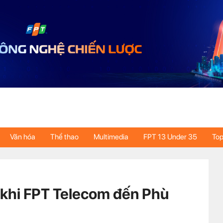
Văn hóa
Thể thao
Multimedia
FPT 13 Under 35
Top
n khi FPT Telecom đến Phù