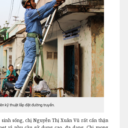
ên kỹ thuật lắp đặt đường truyền.
 sinh sống, chị Nguyễn Thị Xuân Vũ rất cẩn thận
net vì nhu cầu sử dụng cao, đa dạng. Chị mong