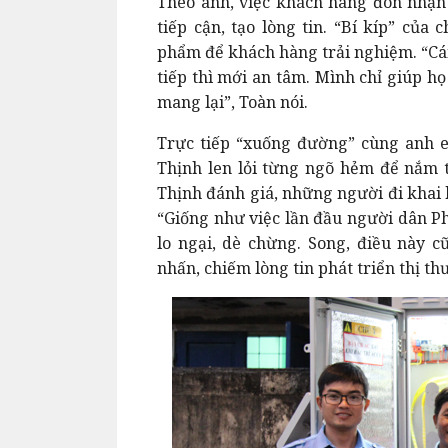
Theo anh, việc khách hàng đón nhận
tiếp cận, tạo lòng tin. “Bí kíp” của
phẩm để khách hàng trải nghiệm. “Cái
tiếp thì mới an tâm. Mình chỉ giúp 
mang lại”, Toàn nói.
Trực tiếp “xuống đường” cùng anh 
Thịnh len lỏi từng ngõ hẻm để nắm t
Thịnh đánh giá, những người đi khai 
“Giống như việc lần đầu người dân Ph
lo ngại, dè chừng. Song, điều này c
nhấn, chiếm lòng tin phát triển thị th