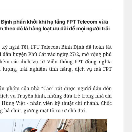
 Định phấn khởi khi hạ tầng FPT Telecom vừa
 theo đó là hàng loạt ưu đãi để mọi người trải
ừ kỳ nghỉ Tết, FPT Telecom Bình Định đã hoàn tất
ời dân huyện Phù Cát vào ngày 27/2, mở rộng phủ
 thêm các dịch vụ từ Viễn thông FPT đồng nghĩa
 lượng, trải nghiệm tính năng, dịch vụ mà FPT
sản phẩm của nhà “Cáo” rất được người dân đón
 dịch vụ Truyền hình, những đứa trẻ trong nhà chị
Hùng Việt - nhân viên kỹ thuật chi nhánh. Chốc
ng hả chú”, gương mặt tỏ rõ sự chờ đợi.