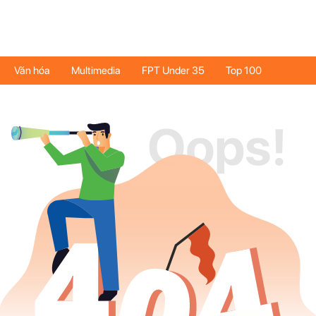
Văn hóa
Multimedia
FPT Under 35
Top 100