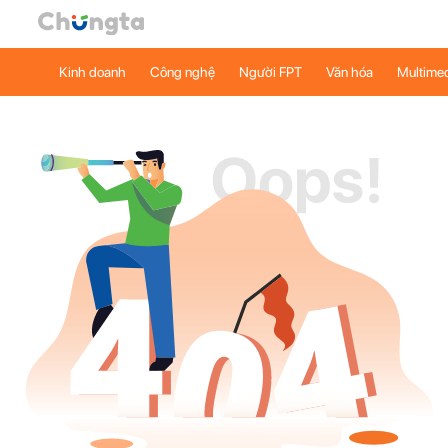
Kinh doanh
Công nghệ
Người FPT
Văn hóa
Multime