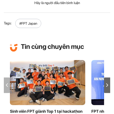
Hãy là người đầu tiên bình luận
Tags:
#FPT Japan
Tin cùng chuyên mục
Sinh viên FPT giành Top 1 tại hackathon
FPT nhận bằ