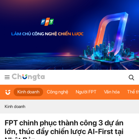
Kinh doanh
Công nghệ
Người FPT
Văn hóa
Thể t
Kinh doanh
FPT chinh phục thành công 3 dự án
lớn, thúc đẩy chiến lược AI-First tại