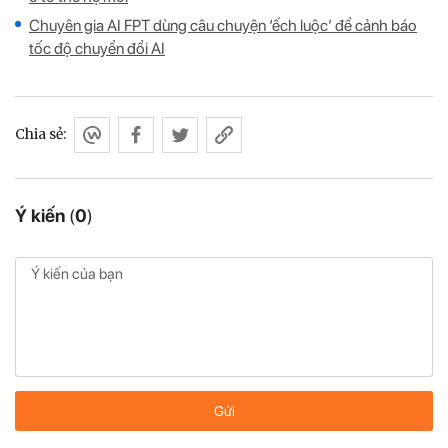
Chuyên gia AI FPT dùng câu chuyện ‘ếch luộc’ để cảnh báo
tốc độ chuyển đổi AI
Chia sẻ:
Ý kiến
(
0
)
Gửi